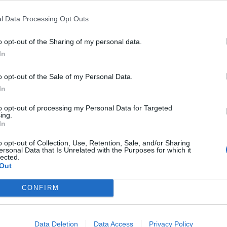
l Data Processing Opt Outs
tua vita, Lei ha sempre lavorato per
o opt-out of the Sharing of my personal data.
alia al centro d'Europa. Nel suo vero primo
In
me Presidente, dieci anni fa, Lei ha
 nostra Unione un porto sicuro e una
o opt-out of the Sale of my Personal Data.
i speranza. Ha affermato che i paesi
In
no bisogno della nostra Unione per
 proiettare la loro sovranità nel mondo".
to opt-out of processing my Personal Data for Targeted
ing.
la presidente della Commissione europea,
In
der Leyen, parlando nella sessione del
i commissari con il presidente della
o opt-out of Collection, Use, Retention, Sale, and/or Sharing
ersonal Data that Is Unrelated with the Purposes for which it
Sergio Mattarella, nella sede della
lected.
e europea a Bruxelles.
Out
CONFIRM
Data Deletion
Data Access
Privacy Policy