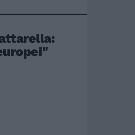
ttarella:
europei"