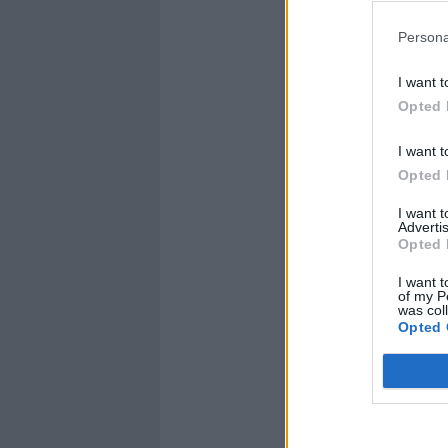
Persona
"Durante la 
I want t
mettere l'It
Opted 
discorso co
definito la
I want t
frontiera d
Opted 
europei han
proteggere e
I want 
Advertis
Lo afferma 
Opted 
Ursula von 
Collegio de
I want t
of my P
Repubblica, 
was col
Commission
Opted 