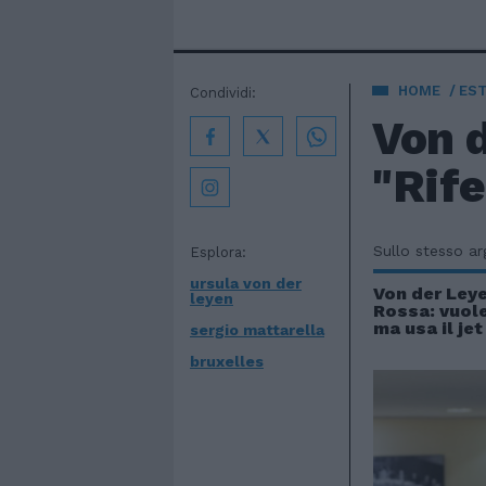
HOME
EST
Condividi:
Von 
"Rife
Sullo stesso a
Esplora:
ursula von der
Von der Ley
leyen
Rossa: vuole
ma usa il jet
sergio mattarella
bruxelles