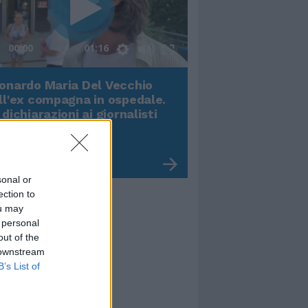
00:00
01:16
onardo Maria Del Vecchio
Terremoto, viene g
ll'ex compagna in ospedale.
video impressiona
 dichiarazioni ai giornalisti
sonal or
ection to
ou may
 personal
out of the
 downstream
B’s List of