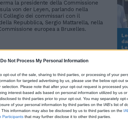
fferma la presidente della Commissione
sula von der Leyen, parlando nella
l Collegio dei commissari con il
della Repubblica, Sergio Mattarella, nella
Commissione europea a Bruxelles.
Le
da
Rudy Giuliani a Come States?
Le
Trump, Meloni e la strategia
americana
-
Do Not Process My Personal Information
to opt-out of the sale, sharing to third parties, or processing of your per
formation for targeted advertising by us, please use the below opt-out s
Video su questo argomento
r selection. Please note that after your opt-out request is processed y
Mattarella accolto da
eing interest-based ads based on personal information utilized by us or
von der Leyen alla
disclosed to third parties prior to your opt-out. You may separately opt-
Commissione europea |
losure of your personal information by third parties on the IAB’s list of
VIDEO
. This information may also be disclosed by us to third parties on the
IA
Participants
that may further disclose it to other third parties.