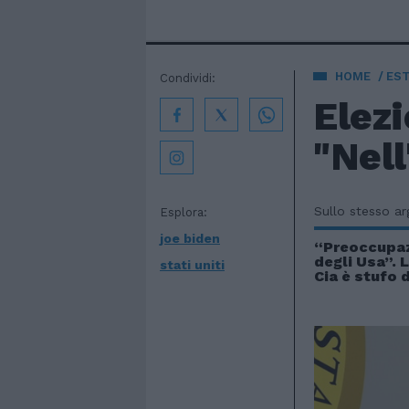
HOME
EST
Condividi:
Elezi
"Nell
Sullo stesso a
Esplora:
joe biden
“Preoccupaz
degli Usa”. 
stati uniti
Cia è stufo 