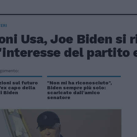
ERI
oni Usa, Joe Biden si ri
'interesse del partito 
rgomento:
ioni sul futuro
"Non mi ha riconosciuto",
L'ex capo della
Biden sempre più solo:
di Biden
scaricato dall'amico
senatore