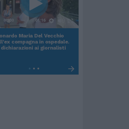
00:00
01:16
onardo Maria Del Vecchio
Terremoto, viene g
ll'ex compagna in ospedale.
video impressiona
 dichiarazioni ai giornalisti