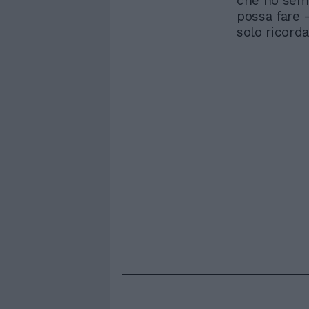
che ho semp
possa fare 
solo ricorda