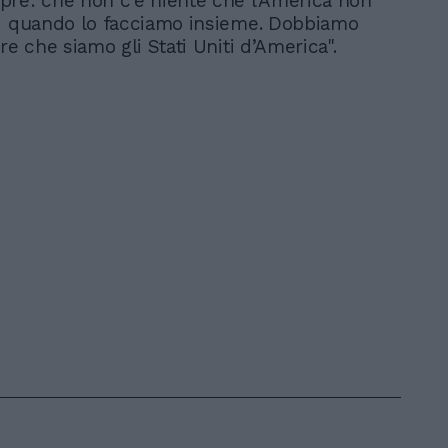
re: che non c’è niente che l’America non
- quando lo facciamo insieme. Dobbiamo
re che siamo gli Stati Uniti d’America".