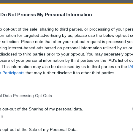
oncittadini americani, negli ultimi tre anni
biamo fatto grandi progressi come
-
Do Not Process My Personal Information
crive Biden nel comunicato. «Oggi,
a l’economia più forte del mondo. Abbiamo
to opt-out of the sale, sharing to third parties, or processing of your per
imenti storici nella ricostruzione della
formation for targeted advertising by us, please use the below opt-out s
ne, nella riduzione dei costi dei farmaci
r selection. Please note that after your opt-out request is processed y
one per gli anziani e nell’espansione
eing interest-based ads based on personal information utilized by us or
nza sanitaria a prezzi accessibili a un
disclosed to third parties prior to your opt-out. You may separately opt-
losure of your personal information by third parties on the IAB’s list of
rd di americani. Abbiamo fornito cure
. This information may also be disclosed by us to third parties on the
IA
te necessarie a un milione di veterani
Participants
that may further disclose it to other third parties.
ostanze tossiche. Ha approvato la prima
 sicurezza delle armi in 30 anni. »Nominata
nna afroamericana alla Corte Suprema. E
 la legislazione sul clima più significativa
l Data Processing Opt Outs
a del mondo. L’America non è mai stata in
ne migliore per guidare di noi oggi. «So
o opt-out of the Sharing of my personal data.
di questo avrebbe potuto essere fatto
In
, il popolo americano. Insieme, abbiamo
a pandemia una volta in un secolo e la
o opt-out of the Sale of my Personal Data.