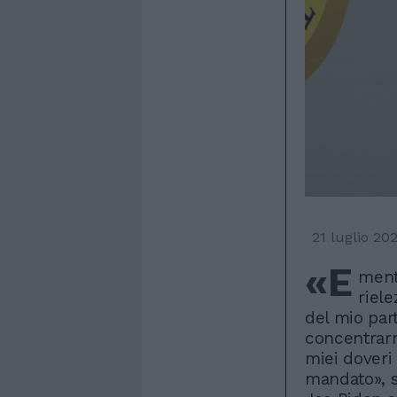
21 luglio 20
«E
ment
riele
del mio par
concentrar
miei doveri 
mandato», s