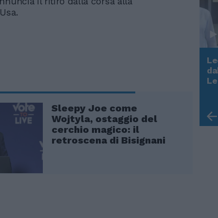
nuncia il ritiro dalla corsa alla
Usa.
Le
da
Rudy Giuliani a Come States?
Le
Trump, Meloni e la strategia
americana
Sleepy Joe come
Wojtyla, ostaggio del
cerchio magico: il
retroscena di Bisignani