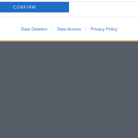
“Terza guerra mondiale
CONFIRM
se la Nato...”
Data Deletion
Data Access
Privacy Policy