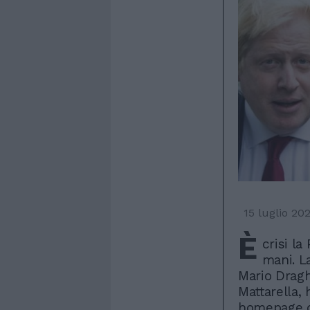
15 luglio 20
È
crisi la
mani. L
Mario Dragh
Mattarella, 
homepage de