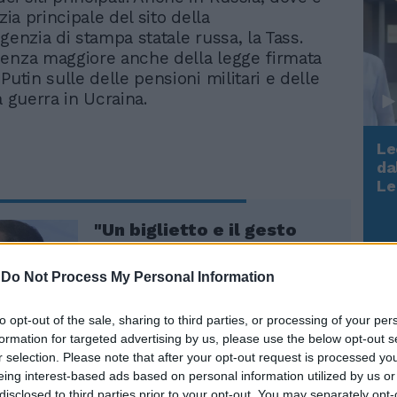
izia principale del sito della
genzia di stampa statale russa, la Tass.
enza maggiore anche della legge firmata
Putin sulle delle pensioni militari e delle
a guerra in Ucraina.
Le
da
Rudy Giuliani a Come States?
Le
Trump, Meloni e la strategia
americana
"Un biglietto e il gesto
estremo". Medvedev,
l'indiscrezione
-
Do Not Process My Personal Information
drammatica sul vice di
Putin: cos'è successo
to opt-out of the sale, sharing to third parties, or processing of your per
formation for targeted advertising by us, please use the below opt-out s
r selection. Please note that after your opt-out request is processed y
eing interest-based ads based on personal information utilized by us or
disclosed to third parties prior to your opt-out. You may separately opt-