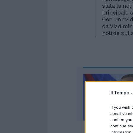
stata la not
principale a
Con un'evid
da Vladimir 
notizie sull
Il Tempo 
If you wish 
sensitive in
confirm you
continue se
information 