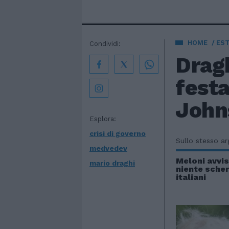
HOME
EST
Condividi:
Dragh
festa
Johns
Esplora:
crisi di governo
Sullo stesso a
medvedev
Meloni avvi
mario draghi
niente scher
italiani