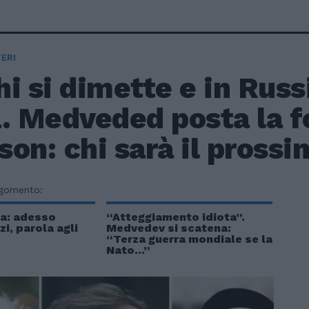
ERI
i si dimette e in Russ
. Medveded posta la fo
on: chi sarà il pross
rgomento:
sa: adesso
“Atteggiamento idiota”.
zi, parola agli
Medvedev si scatena:
“Terza guerra mondiale se la
Nato...”