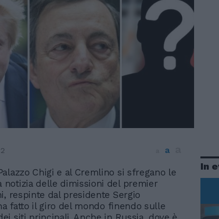
a
a
22
a
In 
 Palazzo Chigi e al Cremlino si sfregano le
a notizia delle dimissioni del premier
i, respinte dal presidente Sergio
ha fatto il giro del mondo finendo sulle
i siti principali. Anche in Russia, dove è