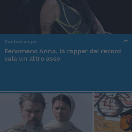
Controtempo
Fenomeno Anna, la rapper dei record
cala un altro asso