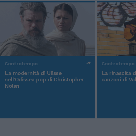
Controtempo
Controtempo
La modernità di Ulisse
La rinascita 
nell'Odissea pop di Christopher
canzoni di Va
Nolan