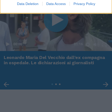
Data Deletion
Data Access
Privacy Policy
00:00
01:16
Leonardo Maria Del Vecchio dall'ex compagna
in ospedale. Le dichiarazioni ai giornalisti