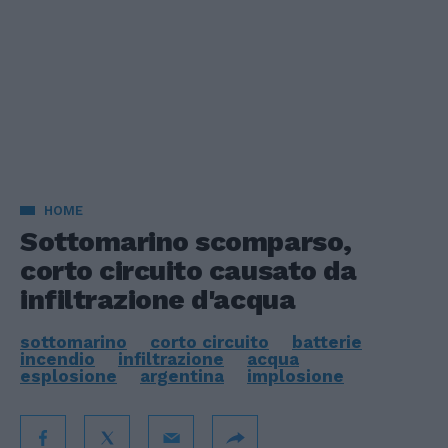
HOME
Sottomarino scomparso,
corto circuito causato da
infiltrazione d'acqua
sottomarino
corto circuito
batterie
incendio
infiltrazione
acqua
esplosione
argentina
implosione