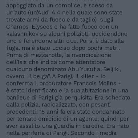
appoggiato da un complice, è sceso da
un'auto (un'Audi A 4 nella quale sono state
trovate armi da fuoco e da taglio) sugli
Champs-Elysees e ha fatto fuoco con un
kalashnikov su alcuni poliziotti uccidendone
uno e ferendone altri due. Poi si è dato alla
fuga, ma è stato ucciso dopo pochi metri.
Prima di mezzanotte, la rivendicazione
dell'Isis che indica come attentatore
qualcuno denominato Abu Yusuf al Beljiki,
ovvero "il belga". A Parigi, il killer - lo
conferma il procuratore Francois Molins -
è stato identificato e la sua abitazione in una
banlieue di Parigi già perquisita. Era schedato
dalla polizia, radicalizzato, con pesanti
precedenti: 15 anni fa era stato condannato
per tentato omicidio di un agente, quindi per
aver assalito una guardia in carcere. Era nato
nella periferia di Parigi. Secondo i media