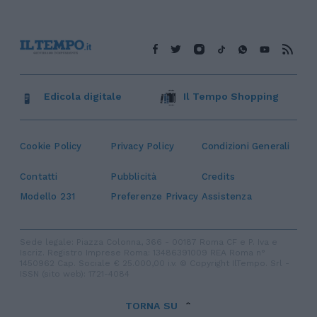
Edicola digitale
Il Tempo Shopping
Cookie Policy
Privacy Policy
Condizioni Generali
Contatti
Pubblicità
Credits
Modello 231
Preferenze Privacy
Assistenza
Sede legale: Piazza Colonna, 366 - 00187 Roma CF e P. Iva e
Iscriz. Registro Imprese Roma: 13486391009 REA Roma n°
1450962 Cap. Sociale € 25.000,00 i.v. © Copyright IlTempo. Srl -
ISSN (sito web): 1721-4084
TORNA SU