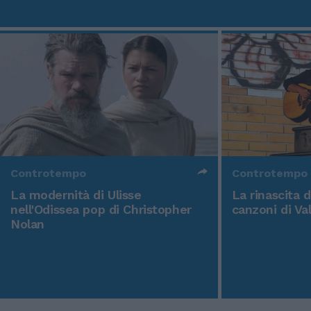
Controtempo
Controtempo
La modernità di Ulisse
La rinascita 
nell'Odissea pop di Christopher
canzoni di Va
Nolan