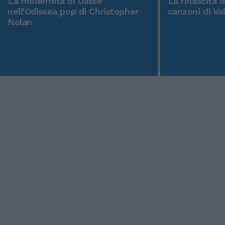
La modernità di Ulisse
La rinascita 
nell'Odissea pop di Christopher
canzoni di Va
Nolan