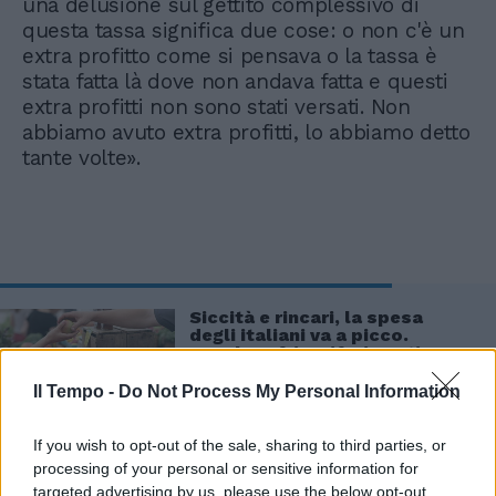
una delusione sul gettito complessivo di
questa tassa significa due cose: o non c'è un
extra profitto come si pensava o la tassa è
stata fatta là dove non andava fatta e questi
extra profitti non sono stati versati. Non
abbiamo avuto extra profitti, lo abbiamo detto
tante volte».
Siccità e rincari, la spesa
degli italiani va a picco.
Tasche e frigoriferi vuoti
Il Tempo -
Do Not Process My Personal Information
If you wish to opt-out of the sale, sharing to third parties, or
processing of your personal or sensitive information for
targeted advertising by us, please use the below opt-out