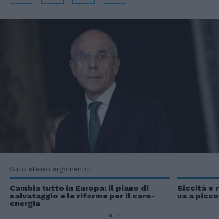
Sullo stesso argomento:
Cambia tutto in Europa: il piano di
Siccità e r
salvataggio e le riforme per il caro-
va a picco
energia