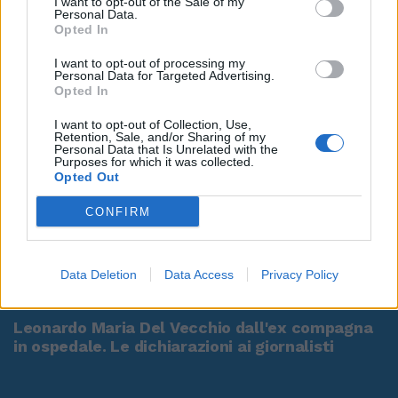
I want to opt-out of the Sale of my
Personal Data.
Opted In
I want to opt-out of processing my
Personal Data for Targeted Advertising.
Opted In
I want to opt-out of Collection, Use,
Retention, Sale, and/or Sharing of my
Personal Data that Is Unrelated with the
Purposes for which it was collected.
Opted Out
CONFIRM
Data Deletion
Data Access
Privacy Policy
00:00
01:16
Leonardo Maria Del Vecchio dall'ex compagna
in ospedale. Le dichiarazioni ai giornalisti