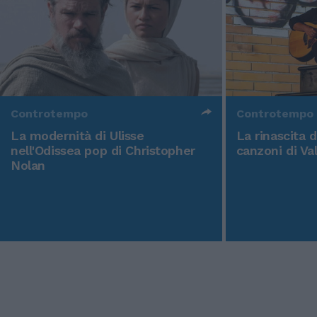
Controtempo
Controtempo
La modernità di Ulisse
La rinascita 
nell'Odissea pop di Christopher
canzoni di Va
Nolan