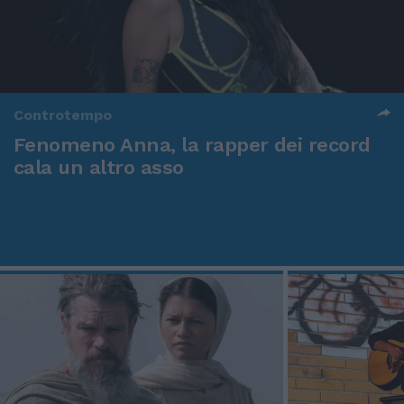
Controtempo
Fenomeno Anna, la rapper dei record
cala un altro asso