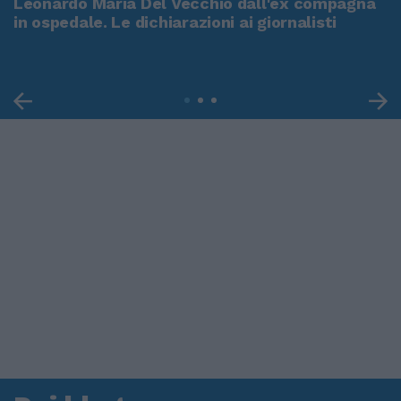
Leonardo Maria Del Vecchio dall'ex compagna
in ospedale. Le dichiarazioni ai giornalisti