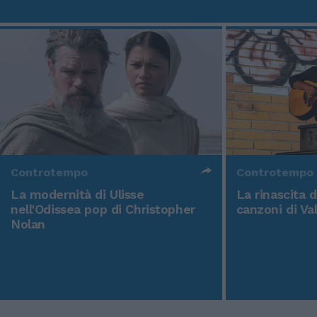
Controtempo
Controtempo
La modernità di Ulisse
La rinascita 
nell'Odissea pop di Christopher
canzoni di Va
Nolan