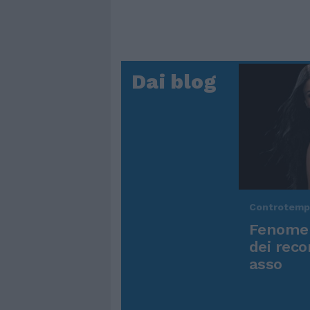
Dai blog
Controtem
Fenomen
dei reco
asso