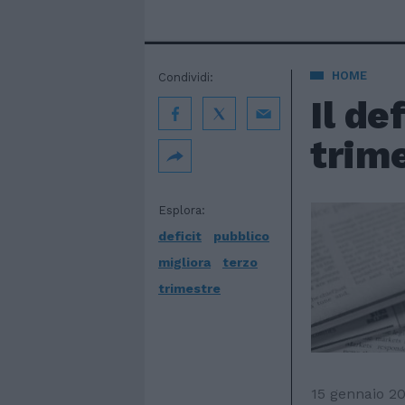
HOME
Condividi:
Il de
trime
Esplora:
deficit
pubblico
migliora
terzo
trimestre
15 gennaio 2