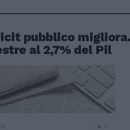
ficit pubblico migliora
stre al 2,7% del Pil
a
a
012
a