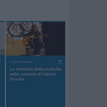
Controtempo
La rinascita della melodia
nelle canzoni di Valerio
Piccolo