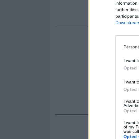
information 
arrivati dal
further disc
dall'andame
participants
Downstream 
Persona
I want t
Opted 
I want t
Opted 
I want 
Advertis
Opted 
I want t
of my P
was col
Opted 