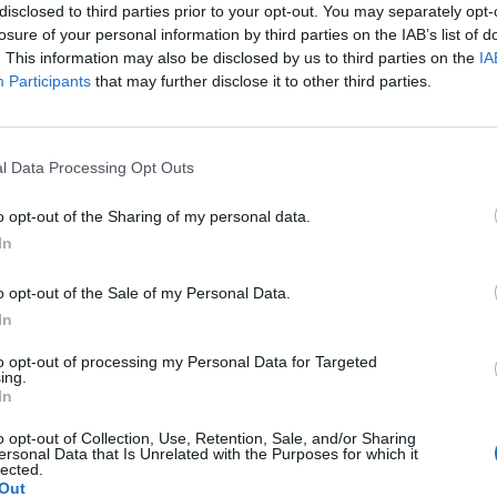
disclosed to third parties prior to your opt-out. You may separately opt-
le imposte sui tabacchi, sul lotto e
losure of your personal information by third parties on the IAB’s list of
nto dell'Iva.
. This information may also be disclosed by us to third parties on the
IA
Participants
that may further disclose it to other third parties.
Le
da
l Data Processing Opt Outs
Rudy Giuliani a Come States?
Le
Trump, Meloni e la strategia
o opt-out of the Sharing of my personal data.
americana
In
o opt-out of the Sale of my Personal Data.
In
to opt-out of processing my Personal Data for Targeted
ing.
In
o opt-out of Collection, Use, Retention, Sale, and/or Sharing
ersonal Data that Is Unrelated with the Purposes for which it
lected.
Out