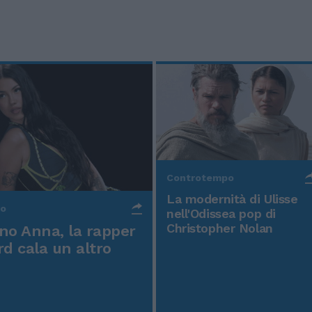
Controtempo
La modernità di Ulisse
po
nell'Odissea pop di
Christopher Nolan
o Anna, la rapper
rd cala un altro