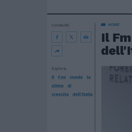
HOME
Condividi:
Il Fm
dell'I
Esplora:
Il
Fmi
rivede
le
stime
di
crescita
dell'Italia