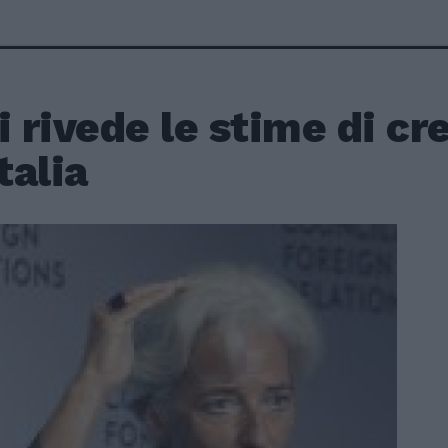
i rivede le stime di cr
talia