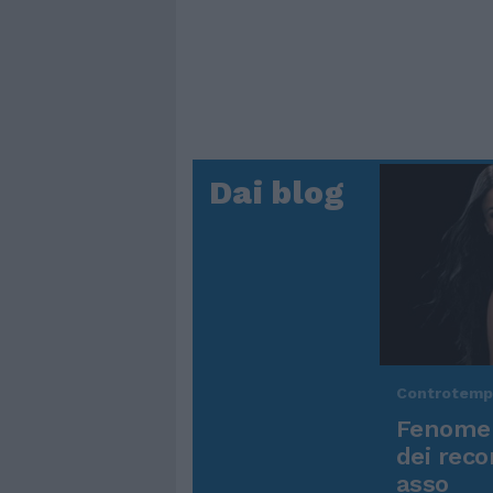
Dai blog
Controtem
Fenomen
dei reco
asso