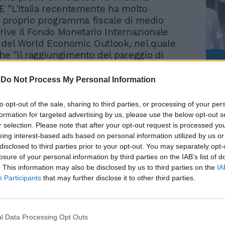
 "L'Italia recentemente ha molto
il proprio programma fiscale di medio
crive il Fondo Monetario Internazionale
 del World Economic Outlook, nel quale
che "il raggiungimento del pareggio di
Le
 2013, che è l'obiettivo del governo,
da
be alcune misure addizionali". Il testo
Rudy Giuliani a Come States?
-
Do Not Process My Personal Information
Le
è stato presentato al board del Fondo il 17
Trump, Meloni e la strategia
recente stretta adottata dall'Italia e
americana
to opt-out of the sale, sharing to third parties, or processing of your per
 portare avanti alcune delle misure per il
formation for targeted advertising by us, please use the below opt-out s
nto di bilancio varate a luglio sono
r selection. Please note that after your opt-out request is processed y
, aggiunge il Fmi. RALLENTA LA CRESCITA
eing interest-based ads based on personal information utilized by us or
ste al ribasso le previsioni di crescita
disclosed to third parties prior to your opt-out. You may separately opt-
losure of your personal information by third parties on the IAB’s list of
r il Fmi a rallentare sono soprattutto le
. This information may also be disclosed by us to third parties on the
IA
anzate, mentre continuano a tenere i
Participants
that may further disclose it to other third parties.
nti e in via di sviluppo."L'attività globale
ita ed è divenuta più squilibrata e i rischi
sono aumentati", si legge nel documento
secondo cui il Pil mondiale avanzerà
l Data Processing Opt Outs