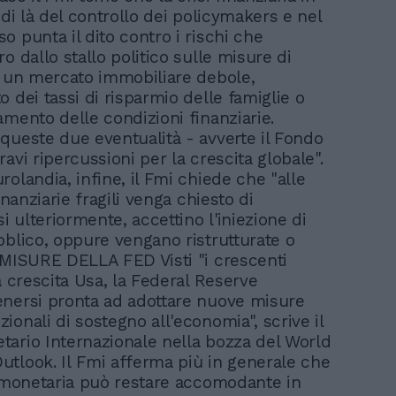
 di là del controllo dei policymakers e nel
o punta il dito contro i rischi che
o dallo stallo politico sulle misure di
a un mercato immobiliare debole,
 dei tassi di risparmio delle famiglie o
amento delle condizioni finanziarie.
queste due eventualità - avverte il Fondo
avi ripercussioni per la crescita globale".
olandia, infine, il Fmi chiede che "alle
finanziarie fragili venga chiesto di
si ulteriormente, accettino l'iniezione di
bblico, oppure vengano ristrutturate o
 MISURE DELLA FED Visti "i crescenti
a crescita Usa, la Federal Reserve
nersi pronta ad adottare nuove misure
ionali di sostegno all'economia", scrive il
ario Internazionale nella bozza del World
tlook. Il Fmi afferma più in generale che
a monetaria può restare accomodante in