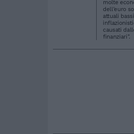
molte econo
dell'euro so
attuali bass
inflazionis
causati dall
finanziari".