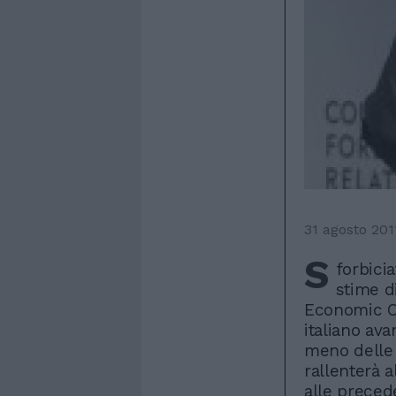
31 agosto 201
S
forbici
stime di
Economic Ou
italiano ava
meno delle 
rallenterà a
alle prece