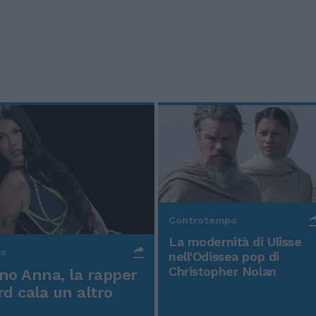
Controtempo
La modernità di Ulisse
po
nell'Odissea pop di
Christopher Nolan
o Anna, la rapper
rd cala un altro