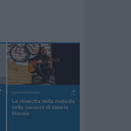
Controtempo
La rinascita della melodia
nelle canzoni di Valerio
Piccolo