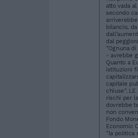
atto vada al
secondo cas
arriverebber
bilancio, d
dall'aumento
dal peggior
"Ognuna di 
- avrebbe gr
Quanto a Eur
istituzioni 
capitalizzar
capitale pu
chiuse". LE
rischi per l
dovrebbe te
non convenz
Fondo Monet
Economic Ou
"la politic