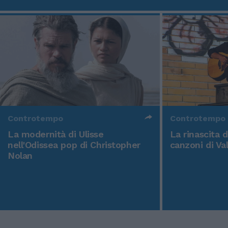
Controtempo
Controtempo
La modernità di Ulisse
La rinascita 
nell'Odissea pop di Christopher
canzoni di Va
Nolan