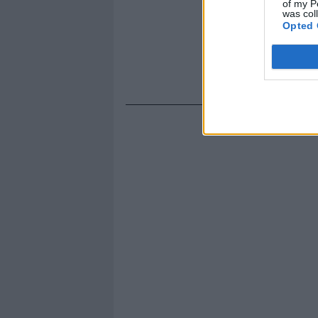
of my P
was col
Opted 