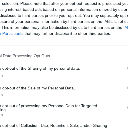
r selection. Please note that after your opt-out request is processed y
 oro per mettersi al riparo. Ma si rischia
eing interest-based ads based on personal information utilized by us or
e cambi e si mortifica l'economia alla
disclosed to third parties prior to your opt-out. You may separately opt-
tolto il flusso del risparmio che ne
losure of your personal information by third parties on the IAB’s list of
l'ossigeno. Il principale creditore
. This information may also be disclosed by us to third parties on the
IA
a è la Cina che detiene massicce quantità
Participants
that may further disclose it to other third parties.
Tiene basso il valore della sua moneta e
portare. Chi ritiene che la legge del
uella che alla fine regola gli scambi è
l Data Processing Opt Outs
mercato è drogato e gli americani
Le
anno, pur tra altri meriti, la colpa di
da
o opt-out of the Sharing of my personal data.
spalle degli altri soprattutto di noi europei,
Rudy Giuliani a Come States?
Le
In
Trump, Meloni e la strategia
zo.
americana
o opt-out of the Sale of my Personal Data.
In
to opt-out of processing my Personal Data for Targeted
ing.
In
o opt-out of Collection, Use, Retention, Sale, and/or Sharing