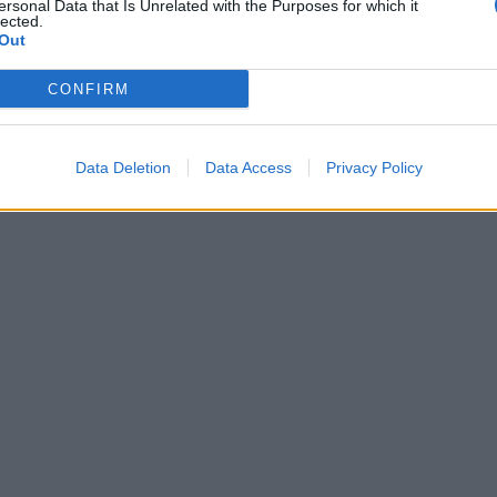
ersonal Data that Is Unrelated with the Purposes for which it
lected.
Out
CONFIRM
Data Deletion
Data Access
Privacy Policy