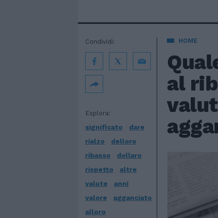
HOME
Condividi:
Quale
al ri
valut
Esplora:
aggan
significato
dare
rialzo
delloro
ribasso
dollaro
rispetto
altre
valute
anni
valore
agganciato
alloro