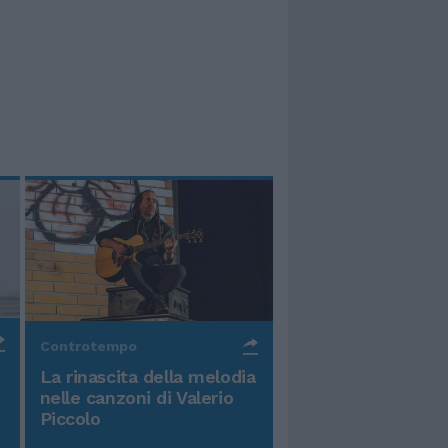
Controtempo
La rinascita della melodia
nelle canzoni di Valerio
Piccolo