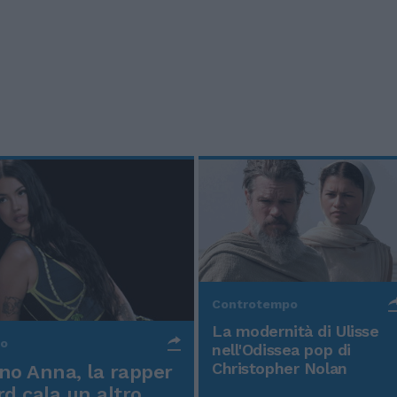
Controtempo
La modernità di Ulisse
po
nell'Odissea pop di
Christopher Nolan
o Anna, la rapper
rd cala un altro