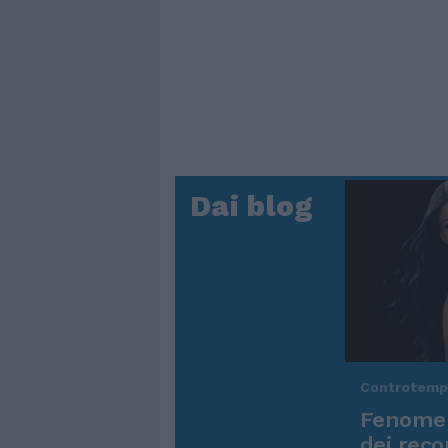
Dai blog
Controtem
Fenomen
dei reco