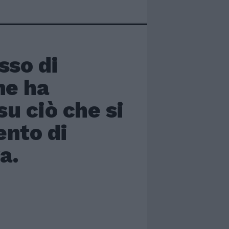
sso di
he ha
u ciò che si
ento di
a.