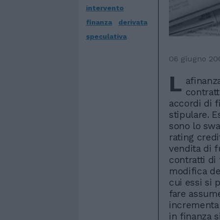
intervento
finanza
derivata
speculativa
06 giugno 20
L
afinanz
contrat
accordi di 
stipulare. 
sono lo swap
rating credi
vendita di f
contratti di
modifica deg
cui essi si 
fare assume
incrementand
in finanza s