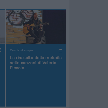
Controtempo
La rinascita della melodia
nelle canzoni di Valerio
Piccolo