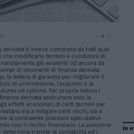
a
a
09
a
a derivata è invece composta da tutti quei
ti che modificano termini e condizioni di
finanziamento già esistenti od ancora da
Esempi di strumenti di finanza derivata
, la lettera di garanzia per migliorare il
tizio di un'emissione, l'acquisto o la
utures od options. Per propria natura i
 finanza derivata assicurano solo la
li effetti economici di certi termini per
prestano sia a mitigare certi rischi, sia a
re al contraente posizioni speculative
o così il rischio finanziario. La posizione
In 
i determina tramite la contabilità ed i