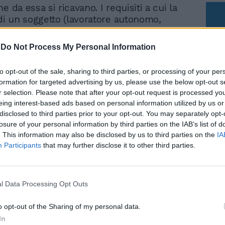
e da essa si ricavano. I requisiti a cui la
 di un soggetto (lavoratore autonomo,
te pubblico, ecc..) deve attenersi sono
ai principi contabili di riferimento. Ad
-
Do Not Process My Personal Information
talia le principali fonti sono gli
l Accounting Standards (Ias), il Mef per la
to opt-out of the sale, sharing to third parties, or processing of your per
e, il Ministero del Lavoro per il libro unico
formation for targeted advertising by us, please use the below opt-out s
'Inail, il Testo Unico Enti Locali (Tuel). Il
r selection. Please note that after your opt-out request is processed y
erale di tesoreria serve per raccogliere,
eing interest-based ads based on personal information utilized by us or
sistematica, tutte le informazioni
disclosed to third parties prior to your opt-out. You may separately opt-
per prendere le decisioni operative. Esso
losure of your personal information by third parties on the IAB’s list of
Le
 impiegato sia come strumento
. This information may also be disclosed by us to third parties on the
IA
da
, che come strumento di verifica della
Participants
that may further disclose it to other third parties.
Rudy Giuliani a Come States?
Le
Trump, Meloni e la strategia
ttata. Storicamente il modello, incardinato
americana
zio, nacque nel 1984 per fare ottenere alla
nale del Lavoro la licenza bancaria dalla
l Data Processing Opt Outs
thority of Singapore (Mas) e fu realizzato
derare le options. Successivamente, una
o opt-out of the Sharing of my personal data.
plificata, fu fatta approvare dal consiglio
In