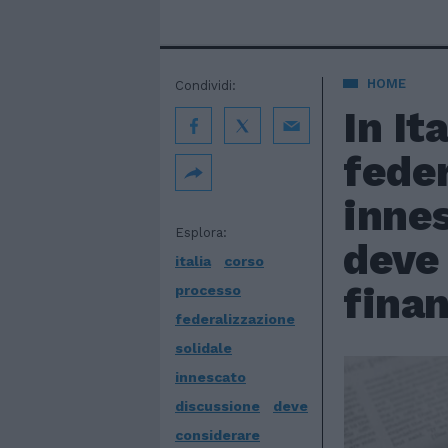
HOME
Condividi:
In It
feder
innes
Esplora:
deve 
italia
corso
finan
processo
federalizzazione
solidale
innescato
discussione
deve
considerare