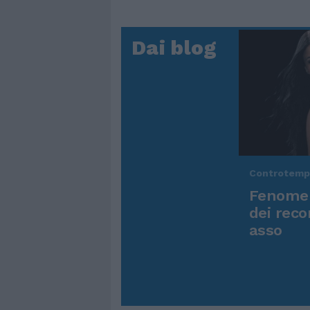
Dai blog
Controtem
Fenomen
dei reco
asso