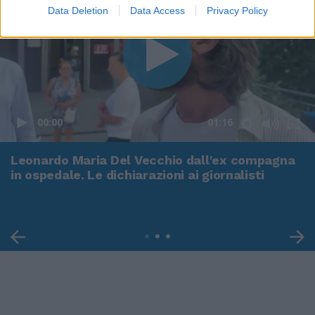
Data Deletion
Data Access
Privacy Policy
00:00
01:16
Leonardo Maria Del Vecchio dall'ex compagna
in ospedale. Le dichiarazioni ai giornalisti