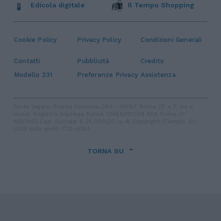
Edicola digitale
Il Tempo Shopping
Cookie Policy
Privacy Policy
Condizioni Generali
Contatti
Pubblicità
Credits
Modello 231
Preferenze Privacy
Assistenza
Sede legale: Piazza Colonna, 366 - 00187 Roma CF e P. Iva e
Iscriz. Registro Imprese Roma: 13486391009 REA Roma n°
1450962 Cap. Sociale € 25.000,00 i.v. © Copyright IlTempo. Srl -
ISSN (sito web): 1721-4084
TORNA SU