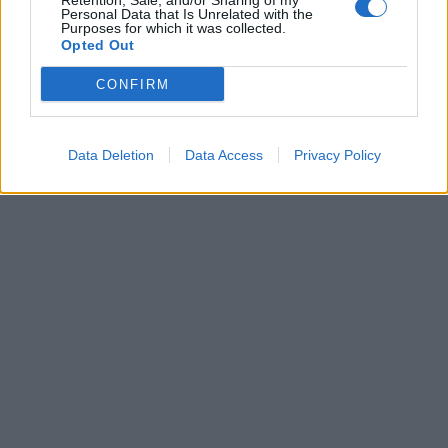
Retention, Sale, and/or Sharing of my
00:00
01:16
Personal Data that Is Unrelated with the
Purposes for which it was collected.
Opted Out
Leonardo Maria Del Vecchio dall'ex compagna
in ospedale. Le dichiarazioni ai giornalisti
CONFIRM
Data Deletion
Data Access
Privacy Policy