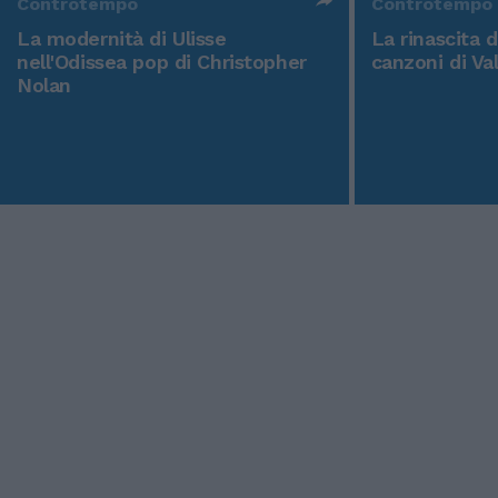
Controtempo
Controtempo
La modernità di Ulisse
La rinascita 
nell'Odissea pop di Christopher
canzoni di Va
Nolan