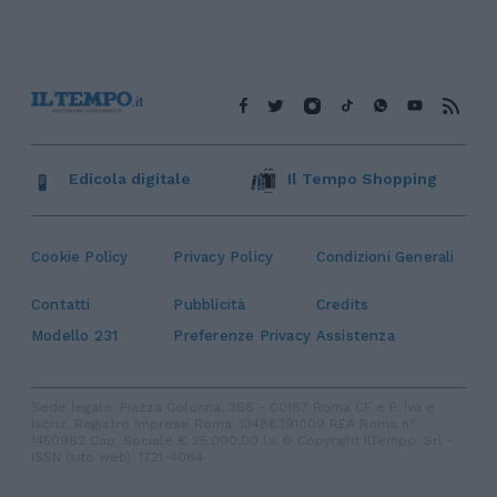
Edicola digitale
Il Tempo Shopping
Cookie Policy
Privacy Policy
Condizioni Generali
Contatti
Pubblicità
Credits
Modello 231
Preferenze Privacy
Assistenza
Sede legale: Piazza Colonna, 366 - 00187 Roma CF e P. Iva e
Iscriz. Registro Imprese Roma: 13486391009 REA Roma n°
1450962 Cap. Sociale € 25.000,00 i.v. © Copyright IlTempo. Srl -
ISSN (sito web): 1721-4084