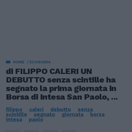
HOME
ECONOMIA
di FILIPPO CALERI UN
DEBUTTO senza scintille ha
segnato la prima giornata in
Borsa di Intesa San Paolo, ...
filippo
caleri
debutto
senza
scintille
segnato
giornata
borsa
intesa
paolo