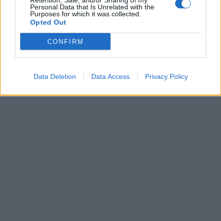
Retention, Sale, and/or Sharing of my
00:00
01:16
Personal Data that Is Unrelated with the
Purposes for which it was collected.
Opted Out
Leonardo Maria Del Vecchio dall'ex compagna
in ospedale. Le dichiarazioni ai giornalisti
CONFIRM
Data Deletion
Data Access
Privacy Policy