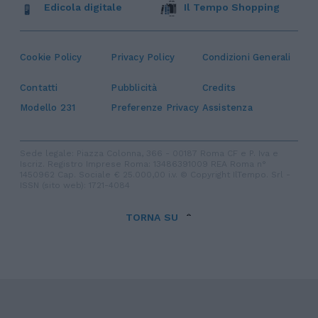
Edicola digitale
Il Tempo Shopping
Cookie Policy
Privacy Policy
Condizioni Generali
Contatti
Pubblicità
Credits
Modello 231
Preferenze Privacy
Assistenza
Sede legale: Piazza Colonna, 366 - 00187 Roma CF e P. Iva e
Iscriz. Registro Imprese Roma: 13486391009 REA Roma n°
1450962 Cap. Sociale € 25.000,00 i.v. © Copyright IlTempo. Srl -
ISSN (sito web): 1721-4084
TORNA SU