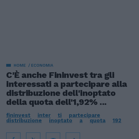
HOME
ECONOMIA
C'È anche Fininvest tra gli
interessati a partecipare alla
distribuzione dell'inoptato
della quota dell'1,92% ...
fininvest
inter
ti
partecipare
distribuzione
inoptato
a
quota
192