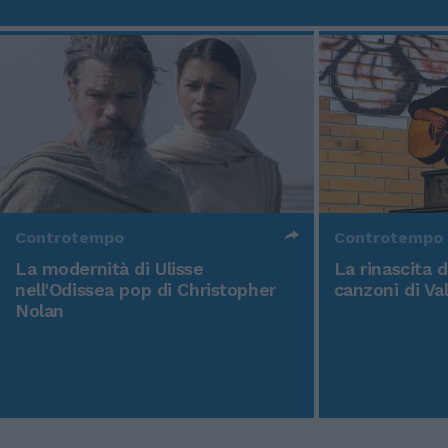
Controtempo
Controtempo
La modernità di Ulisse
La rinascita 
nell'Odissea pop di Christopher
canzoni di Va
Nolan