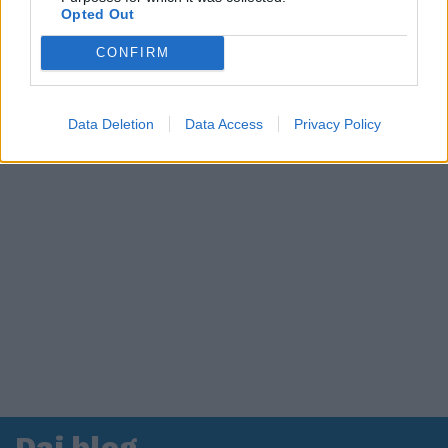
Opted Out
in ospedale. Le dichiarazioni ai giornalisti
CONFIRM
Data Deletion
Data Access
Privacy Policy
Dai blog