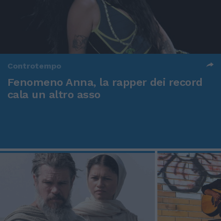
Controtempo
Fenomeno Anna, la rapper dei record
cala un altro asso