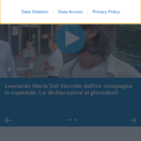
Data Deletion
Data Access
Privacy Policy
00:00
01:16
Leonardo Maria Del Vecchio dall'ex compagna
in ospedale. Le dichiarazioni ai giornalisti