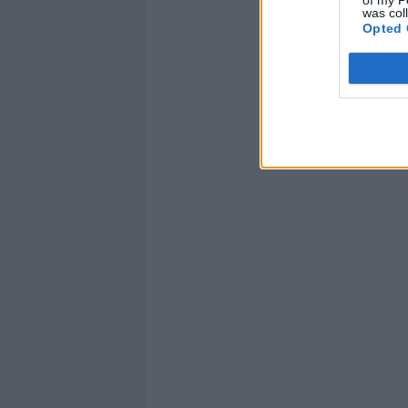
was col
Opted 