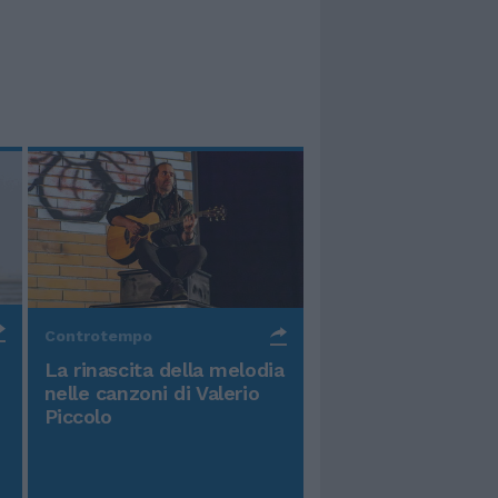
Controtempo
La rinascita della melodia
nelle canzoni di Valerio
Piccolo