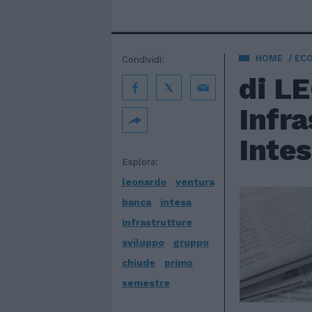
HOME
EC
Condividi:
di L
Infra
Intes
Esplora:
leonardo
ventura
banca
intesa
infrastrutture
sviluppo
gruppo
chiude
primo
semestre