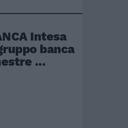
NCA Intesa
(gruppo banca
estre ...