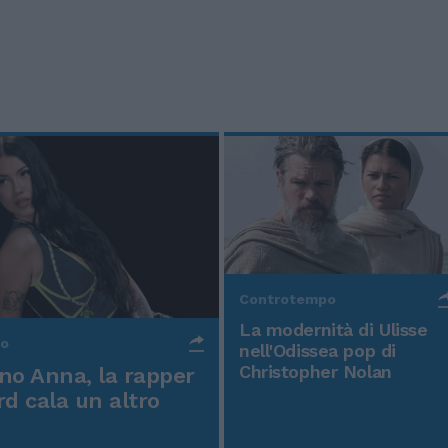
Controtempo
La modernità di Ulisse
po
nell'Odissea pop di
Christopher Nolan
o Anna, la rapper
rd cala un altro