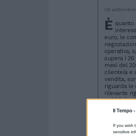
08 settembre
È
quanto 
interess
euro, le com
negoziazione
operativa, 
supera i 26 
mesi del 200
clientela e a
vendita, son
riguarda le 
rilevante ri
pubbliche (
impegnate in
Il Tempo 
diretta da cl
(+22,6%), m
If you wish 
risulta nega
sensitive in
dell'8,8% ri