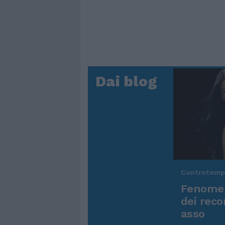
Dai blog
Controtem
Fenomen
dei reco
asso