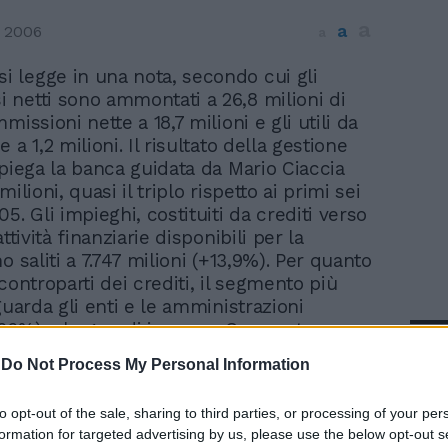
a
a
 2006
a
si legge in una nota, secondo cui gli
i netti sono ammontati a 26,8 milioni di
missioni nette a 18,7 milioni e gli utili da
 a 1,2 milioni. Il risultato della gestione
spiega la banca guidata da Mario Ciaccia
milioni, quasi il triplo rispetto ai primi sei
5. Gli impieghi, costituiti da crediti verso
ttività finanziarie disponibili per la
o saliti a 7.747 milioni (+13,9%). Per quanto
controparti dei crediti, il segmento più
guarda gli enti e le amministrazioni
66%) e le grandi imprese Corporate
In 
 opere infrastrutturali (15%). La raccolta
-
Do Not Process My Personal Information
ientela si è attestata a 1.172 milioni
entre la posizione interbancaria netta
to opt-out of the sale, sharing to third parties, or processing of your per
tiva per 6.010 milioni, in aumento
formation for targeted advertising by us, please use the below opt-out s
spetto ai dati del primo gennaio 2006.