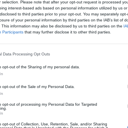
r selection. Please note that after your opt-out request is processed y
eing interest-based ads based on personal information utilized by us or
disclosed to third parties prior to your opt-out. You may separately opt-
losure of your personal information by third parties on the IAB’s list of
. This information may also be disclosed by us to third parties on the
IA
Participants
that may further disclose it to other third parties.
Le
da
l Data Processing Opt Outs
Rudy Giuliani a Come States?
Le
Trump, Meloni e la strategia
o opt-out of the Sharing of my personal data.
americana
In
o opt-out of the Sale of my Personal Data.
In
to opt-out of processing my Personal Data for Targeted
ing.
In
o opt-out of Collection, Use, Retention, Sale, and/or Sharing
ersonal Data that Is Unrelated with the Purposes for which it