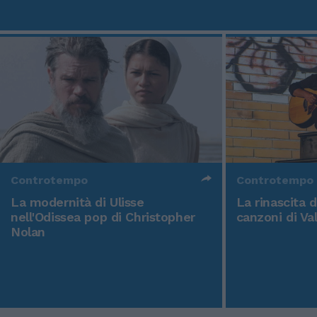
Controtempo
Controtempo
La modernità di Ulisse
La rinascita 
nell'Odissea pop di Christopher
canzoni di Va
Nolan