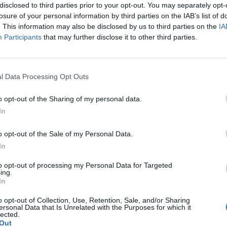
disclosed to third parties prior to your opt-out. You may separately opt-
losure of your personal information by third parties on the IAB’s list of
. This information may also be disclosed by us to third parties on the
IA
Participants
that may further disclose it to other third parties.
Le
da
l Data Processing Opt Outs
Rudy Giuliani a Come States?
Le
Trump, Meloni e la strategia
o opt-out of the Sharing of my personal data.
americana
In
o opt-out of the Sale of my Personal Data.
In
to opt-out of processing my Personal Data for Targeted
ing.
In
o opt-out of Collection, Use, Retention, Sale, and/or Sharing
ersonal Data that Is Unrelated with the Purposes for which it
lected.
Out