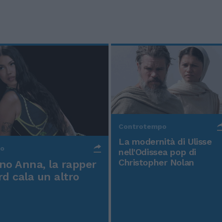
Controtempo
La modernità di Ulisse
po
nell'Odissea pop di
Christopher Nolan
o Anna, la rapper
rd cala un altro