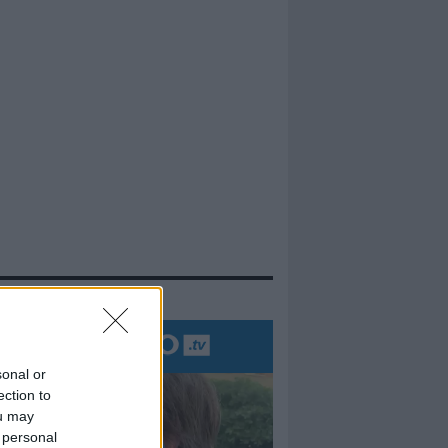
evidenza
sonal or
ection to
ou may
 personal