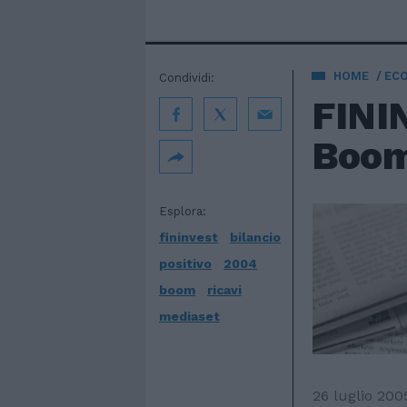
HOME
EC
Condividi:
FINI
Boom
Esplora:
fininvest
bilancio
positivo
2004
boom
ricavi
mediaset
26 luglio 200