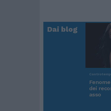
Dai blog
Controtem
Fenomen
dei reco
asso