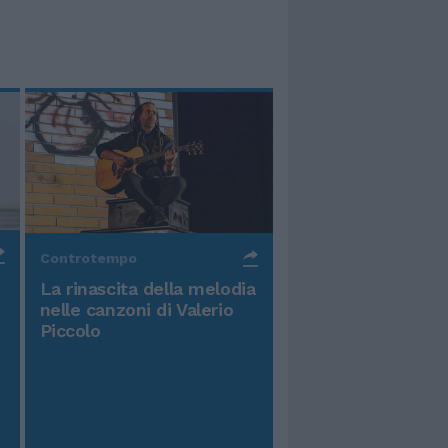
Controtempo
La rinascita della melodia
nelle canzoni di Valerio
Piccolo