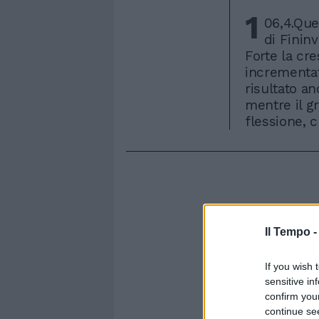
1
06,4.Ques
di Finin
Forte la cre
incrementato
risultato a
mentre il 
flessione, 
Il Tempo 
If you wish 
sensitive in
confirm you
continue se