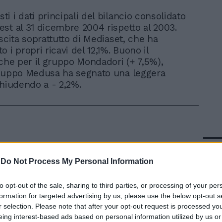
ti i dati principali del bilancio consolidato
vest al 31 dicembre 2004 rispetto al 2003.
scita soprattutto di Mediaset, che ha
 i propri ricavi del 12,1%. Buono il
nche per il gruppo Mondadori (+ 7,5%),
gruppo Medusa ha segnato una leggera
chiudendo a - 2,2%.
In 
-
Do Not Process My Personal Information
to opt-out of the sale, sharing to third parties, or processing of your per
formation for targeted advertising by us, please use the below opt-out s
r selection. Please note that after your opt-out request is processed y
eing interest-based ads based on personal information utilized by us or