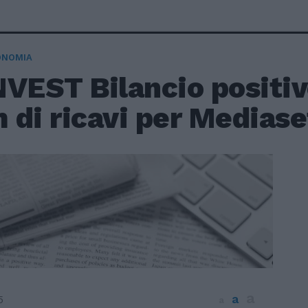
ONOMIA
NVEST Bilancio positi
 di ricavi per Mediase
a
a
5
a