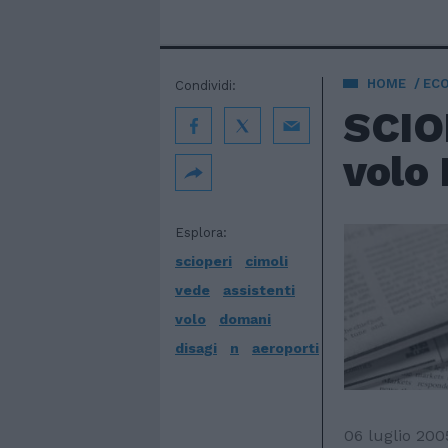
HOME
EC
Condividi:
SCIOP
volo 
Esplora:
scioperi
cimoli
vede
assistenti
volo
domani
disagi
n
aeroporti
06 luglio 200