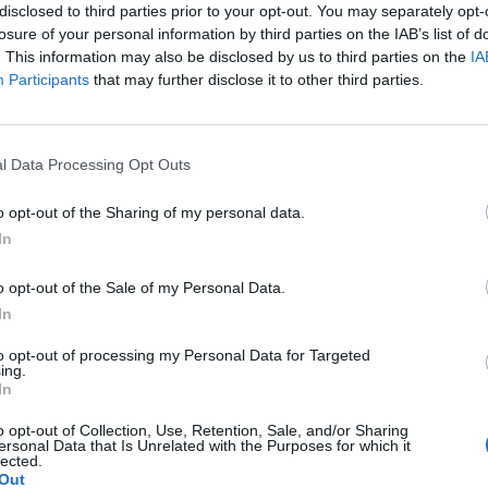
disclosed to third parties prior to your opt-out. You may separately opt-
losure of your personal information by third parties on the IAB’s list of
. This information may also be disclosed by us to third parties on the
IA
Participants
that may further disclose it to other third parties.
Le
da
l Data Processing Opt Outs
Rudy Giuliani a Come States?
Le
Trump, Meloni e la strategia
o opt-out of the Sharing of my personal data.
americana
In
o opt-out of the Sale of my Personal Data.
In
to opt-out of processing my Personal Data for Targeted
ing.
In
o opt-out of Collection, Use, Retention, Sale, and/or Sharing
ersonal Data that Is Unrelated with the Purposes for which it
lected.
Out