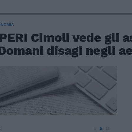
ONOMIA
ERI Cimoli vede gli as
Domani disagi negli a
a
a
5
a