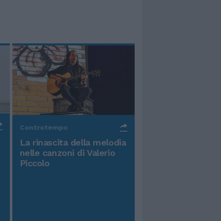
Controtempo
La rinascita della melodia
nelle canzoni di Valerio
Piccolo