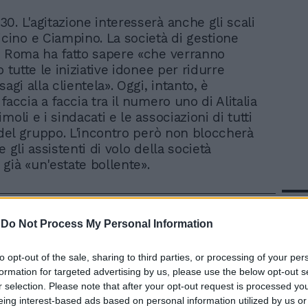
.30. L'agitazione interesserà anche gli scali
icino e Ciampino. La società di gestione
i Roma ha fatto sapere «che verranno
o tutte le iniziative idonee per ridurre
sagi alla clientela». Oggi, intanto, è
faccia a faccia tra il numero uno di Alitalia
moli e i sindacati e le associazioni di tutti
i del gruppo. L'incontro però non bloccherà
e gli assistenti di volo della società
già «un'estate bollente».
In 
-
Do Not Process My Personal Information
to opt-out of the sale, sharing to third parties, or processing of your per
formation for targeted advertising by us, please use the below opt-out s
r selection. Please note that after your opt-out request is processed y
eing interest-based ads based on personal information utilized by us or