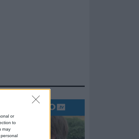
evidenza
sonal or
ection to
ou may
 personal