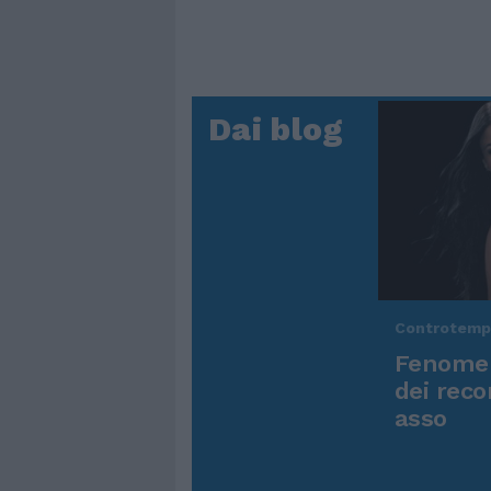
Dai blog
Controtem
Fenomen
dei reco
asso