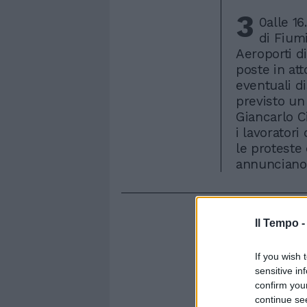
3
0alle 16
di Fium
Aeroporti d
poste in att
eventuali di
previsto un 
Giancarlo Ci
i lavorator
le proteste 
annunciano 
Il Tempo 
If you wish 
sensitive in
confirm you
continue se