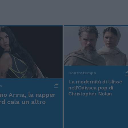
Controtempo
La modernità di Ulisse
po
nell'Odissea pop di
Christopher Nolan
o Anna, la rapper
rd cala un altro