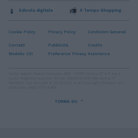
Edicola digitale
Il Tempo Shopping
Cookie Policy
Privacy Policy
Condizioni Generali
Contatti
Pubblicità
Credits
Modello 231
Preferenze Privacy
Assistenza
Sede legale: Piazza Colonna, 366 - 00187 Roma CF e P. Iva e
Iscriz. Registro Imprese Roma: 13486391009 REA Roma n°
1450962 Cap. Sociale € 25.000,00 i.v. © Copyright IlTempo. Srl -
ISSN (sito web): 1721-4084
TORNA SU