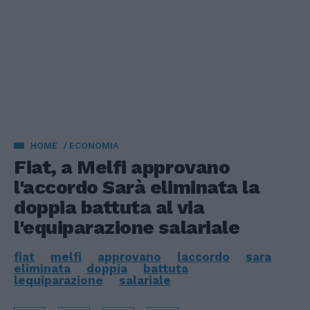
HOME
ECONOMIA
Fiat, a Melfi approvano
l'accordo Sarà eliminata la
doppia battuta al via
l'equiparazione salariale
fiat
melfi
approvano
laccordo
sara
eliminata
doppia
battuta
lequiparazione
salariale