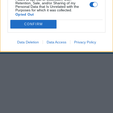
Retention, Sale, and/or Sharing of my
Personal Data that Is Unrelated with the
00:00
01:16
Purposes for which it was collected.
Opted Out
Leonardo Maria Del Vecchio dall'ex compagna
CONFIRM
in ospedale. Le dichiarazioni ai giornalisti
Data Deletion
Data Access
Privacy Policy