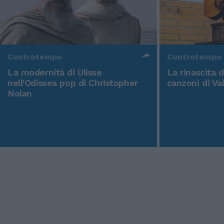
Controtempo
Controtempo
La modernità di Ulisse
La rinascita 
nell'Odissea pop di Christopher
canzoni di Va
Nolan