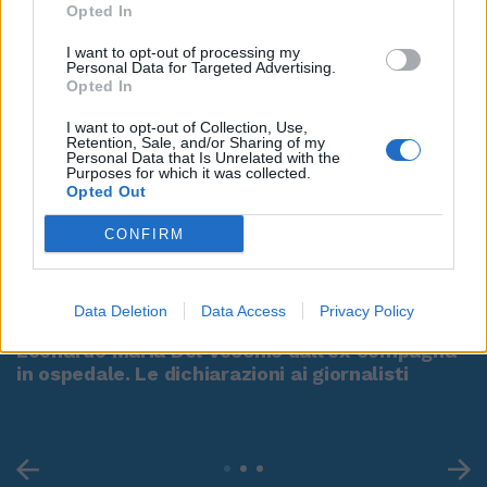
Opted In
I want to opt-out of processing my
Personal Data for Targeted Advertising.
Opted In
I want to opt-out of Collection, Use,
Retention, Sale, and/or Sharing of my
Personal Data that Is Unrelated with the
Purposes for which it was collected.
Opted Out
CONFIRM
00:00
01:16
Data Deletion
Data Access
Privacy Policy
Leonardo Maria Del Vecchio dall'ex compagna
in ospedale. Le dichiarazioni ai giornalisti