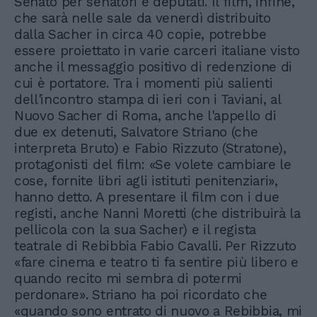
Senato per senatori e deputati. Il film, infine,
che sarà nelle sale da venerdì distribuito
dalla Sacher in circa 40 copie, potrebbe
essere proiettato in varie carceri italiane visto
anche il messaggio positivo di redenzione di
cui è portatore. Tra i momenti più salienti
dell'incontro stampa di ieri con i Taviani, al
Nuovo Sacher di Roma, anche l'appello di
due ex detenuti, Salvatore Striano (che
interpreta Bruto) e Fabio Rizzuto (Stratone),
protagonisti del film: «Se volete cambiare le
cose, fornite libri agli istituti penitenziari»,
hanno detto. A presentare il film con i due
registi, anche Nanni Moretti (che distribuirà la
pellicola con la sua Sacher) e il regista
teatrale di Rebibbia Fabio Cavalli. Per Rizzuto
«fare cinema e teatro ti fa sentire più libero e
quando recito mi sembra di potermi
perdonare». Striano ha poi ricordato che
«quando sono entrato di nuovo a Rebibbia, mi