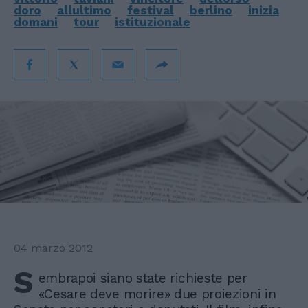
doro
allultimo
festival
berlino
inizia
domani
tour
istituzionale
04 marzo 2012
S
embrapoi siano state richieste per
«Cesare deve morire» due proiezioni in