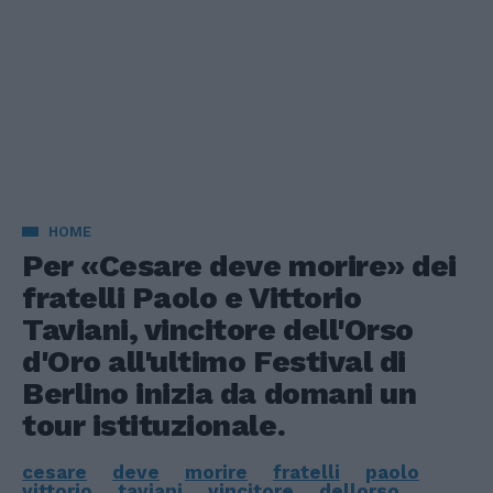
HOME
Per «Cesare deve morire» dei
fratelli Paolo e Vittorio
Taviani, vincitore dell'Orso
d'Oro all'ultimo Festival di
Berlino inizia da domani un
tour istituzionale.
cesare
deve
morire
fratelli
paolo
vittorio
taviani
vincitore
dellorso