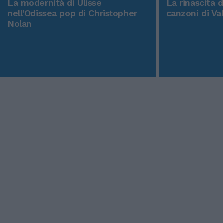
La modernità di Ulisse
La rinascita 
nell'Odissea pop di Christopher
canzoni di Va
Nolan