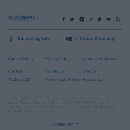
Edicola digitale
Il Tempo Shopping
Cookie Policy
Privacy Policy
Condizioni Generali
Contatti
Pubblicità
Credits
Modello 231
Preferenze Privacy
Assistenza
Sede legale: Piazza Colonna, 366 - 00187 Roma CF e P. Iva e
Iscriz. Registro Imprese Roma: 13486391009 REA Roma n°
1450962 Cap. Sociale € 25.000,00 i.v. © Copyright IlTempo. Srl -
ISSN (sito web): 1721-4084
TORNA SU