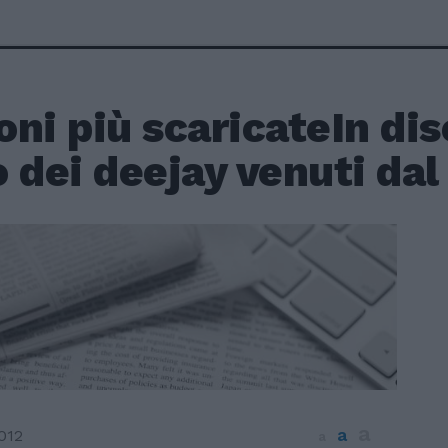
ni più scaricateIn dis
 dei deejay venuti dal
a
a
012
a