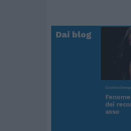
Dai blog
Controtem
Fenomen
dei reco
asso