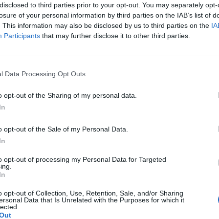
disclosed to third parties prior to your opt-out. You may separately opt-
istratto» e «L'ultima notte al mondo». Il
losure of your personal information by third parties on the IAB’s list of
Adele sbanca con due singoli: «Someone
. This information may also be disclosed by us to third parties on the
IA
«Turning tables». Car. Ant.
Participants
that may further disclose it to other third parties.
Le
da
l Data Processing Opt Outs
Rudy Giuliani a Come States?
Le
Trump, Meloni e la strategia
o opt-out of the Sharing of my personal data.
americana
In
o opt-out of the Sale of my Personal Data.
In
to opt-out of processing my Personal Data for Targeted
ing.
In
o opt-out of Collection, Use, Retention, Sale, and/or Sharing
ersonal Data that Is Unrelated with the Purposes for which it
lected.
Out