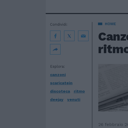
HOME
Condividi:
Canzo
ritmo
Esplora:
canzoni
scaricatein
discoteca
ritmo
deejay
venuti
26 febbraio 2