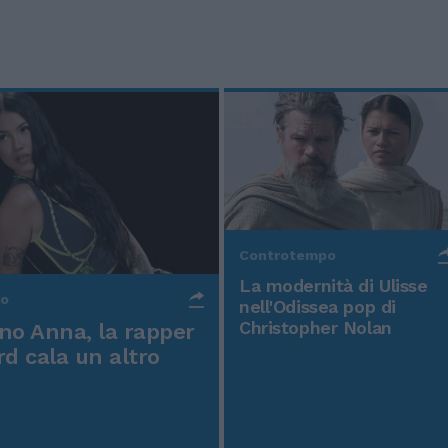
Controtempo
La modernità di Ulisse
po
nell'Odissea pop di
Christopher Nolan
o Anna, la rapper
rd cala un altro