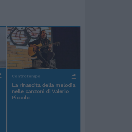
Controtempo
La rinascita della melodia
nelle canzoni di Valerio
Piccolo