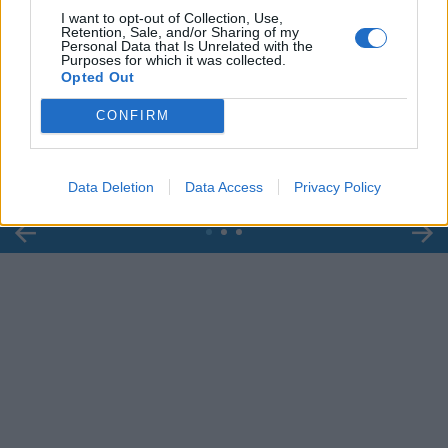
I want to opt-out of Collection, Use,
Retention, Sale, and/or Sharing of my
Personal Data that Is Unrelated with the
Purposes for which it was collected.
00:00
01:16
Opted Out
CONFIRM
Leonardo Maria Del Vecchio dall'ex compagna
in ospedale. Le dichiarazioni ai giornalisti
Data Deletion
Data Access
Privacy Policy