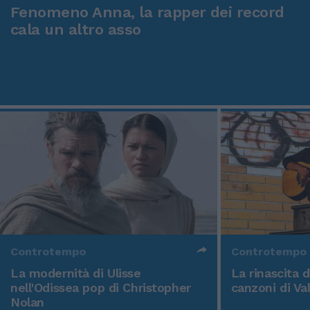
Fenomeno Anna, la rapper dei record
cala un altro asso
Controtempo
Controtempo
La modernità di Ulisse
La rinascita 
nell'Odissea pop di Christopher
canzoni di Va
Nolan