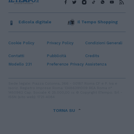
Edicola digitale
Il Tempo Shopping
Cookie Policy
Privacy Policy
Condizioni Generali
Contatti
Pubblicità
Credits
Modello 231
Preferenze Privacy
Assistenza
Sede legale: Piazza Colonna, 366 - 00187 Roma CF e P. Iva e
Iscriz. Registro Imprese Roma: 13486391009 REA Roma n°
1450962 Cap. Sociale € 25.000,00 i.v. © Copyright IlTempo. Srl -
ISSN (sito web): 1721-4084
TORNA SU