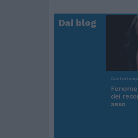
Dai blog
Controtem
Fenomen
dei reco
asso