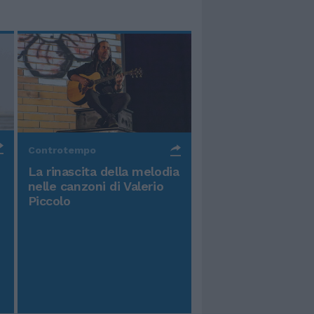
Controtempo
La rinascita della melodia
nelle canzoni di Valerio
Piccolo