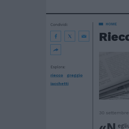
HOME
Condividi:
Riecc
Esplora:
riecco
greggio
iacchetti
30 settembre
«N
egli