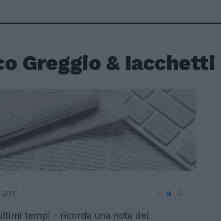
o Greggio & Iacchetti
a
a
 2011
a
ultimi tempi - ricorda una nota del