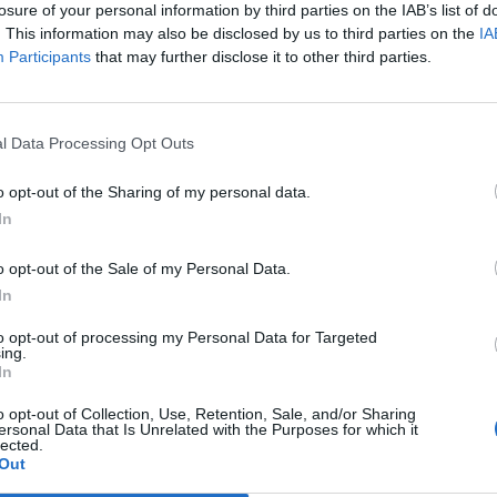
pulista" - si sottolinea ancora nella nota -
losure of your personal information by third parties on the IAB’s list of
a come al solito una folta schiera di
. This information may also be disclosed by us to third parties on the
IA
tratta di personaggi che uniscono la
Participants
that may further disclose it to other third parties.
e una forte connotazione regionale a tratti
Le
l limite del credibile, ribaltando così la
da
 figura del giornalista. Questo perchè, tra
Rudy Giuliani a Come States?
Le
l Data Processing Opt Outs
Trump, Meloni e la strategia
 principali del Tg satirico, c'è la volontà di
americana
come con l'impegno e la disponibilità a
o opt-out of the Sharing of my personal data.
n prima persona si possano raggiungere
In
pensati. Per questo motivo molti degli
triscia (Capitan Ventosa, il "Cicalotto" Max
o opt-out of the Sale of my Personal Data.
oreno Morello, Stefania Petyx con il suo
In
ono volutamente caricaturali».
to opt-out of processing my Personal Data for Targeted
ing.
In
o opt-out of Collection, Use, Retention, Sale, and/or Sharing
ersonal Data that Is Unrelated with the Purposes for which it
lected.
Out