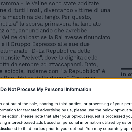
ramma - le Veline sono state additate
ne di tutti i mali, diventando vittime di una
ria macchina del fango. Per questo,
 notizia" la scorsa primavera ha lanciato
azione, annunciando che avrebbe
 Veline dal cast se la Rai avesse rinunciato
ia e il Gruppo Espresso alle sue due
l settimanale "D-La Repubblica delle
mensile "Velvet", dove la dignità delle
otta da sempre ad attaccapanni. Dato,
le edicole, insieme con "la Repubblica" è
In 
a Repubblica delle donne", Costanza
e Federica Nargi sono riconfermate Veline,
-
Do Not Process My Personal Information
un record storico: quattro stagioni sul
 tg più amato d'Italia». Tornano in questa
to opt-out of the sale, sharing to third parties, or processing of your per
esima edizione «le inchieste, i retroscena
formation for targeted advertising by us, please use the below opt-out s
 denunce, gli sprechi di denaro pubblico e i
r selection. Please note that after your opt-out request is processed y
segue, sull'onda della stretta attualità, la
eing interest-based ads based on personal information utilized by us or
i Tapiri d'oro». Nel cast anche «il Gabibbo,
disclosed to third parties prior to your opt-out. You may separately opt-