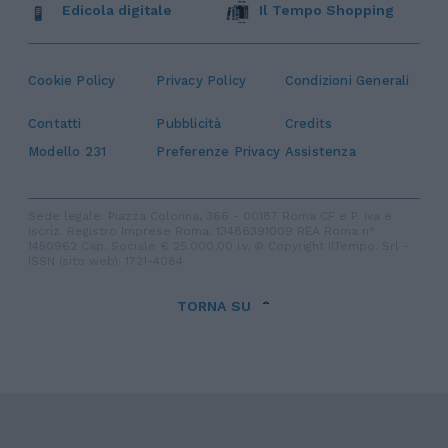
Edicola digitale
Il Tempo Shopping
Cookie Policy
Privacy Policy
Condizioni Generali
Contatti
Pubblicità
Credits
Modello 231
Preferenze Privacy
Assistenza
Sede legale: Piazza Colonna, 366 - 00187 Roma CF e P. Iva e
Iscriz. Registro Imprese Roma: 13486391009 REA Roma n°
1450962 Cap. Sociale € 25.000,00 i.v. © Copyright IlTempo. Srl -
ISSN (sito web): 1721-4084
TORNA SU