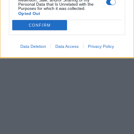
Retention, Sale, and/or Sharing of my
00:00
01:16
Personal Data that Is Unrelated with the
Purposes for which it was collected.
Opted Out
Leonardo Maria Del Vecchio dall'ex compagna
in ospedale. Le dichiarazioni ai giornalisti
CONFIRM
Data Deletion
Data Access
Privacy Policy