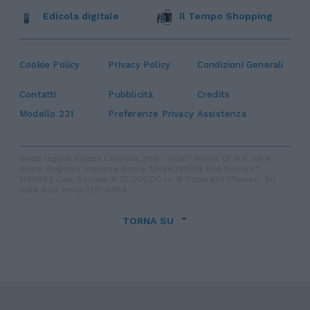
Edicola digitale
Il Tempo Shopping
Cookie Policy
Privacy Policy
Condizioni Generali
Contatti
Pubblicità
Credits
Modello 231
Preferenze Privacy
Assistenza
Sede legale: Piazza Colonna, 366 - 00187 Roma CF e P. Iva e
Iscriz. Registro Imprese Roma: 13486391009 REA Roma n°
1450962 Cap. Sociale € 25.000,00 i.v. © Copyright IlTempo. Srl -
ISSN (sito web): 1721-4084
TORNA SU