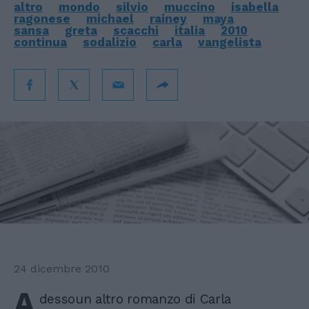
altro
mondo
silvio
muccino
isabella
ragonese
michael
rainey
maya
sansa
greta
scacchi
italia
2010
continua
sodalizio
carla
vangelista
24 dicembre 2010
A
dessoun altro romanzo di Carla