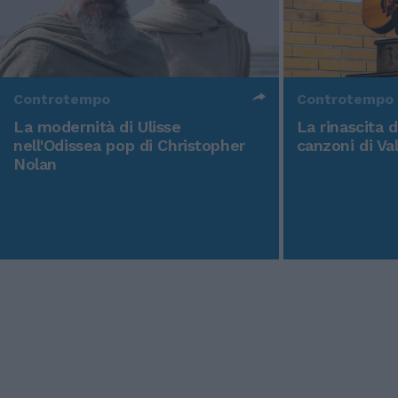
Controtempo
Controtempo
La modernità di Ulisse
La rinascita 
nell'Odissea pop di Christopher
canzoni di Va
Nolan