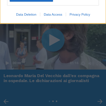
Data Deletion
Data Access
Privacy Policy
00:00
01:16
Leonardo Maria Del Vecchio dall'ex compagna
in ospedale. Le dichiarazioni ai giornalisti