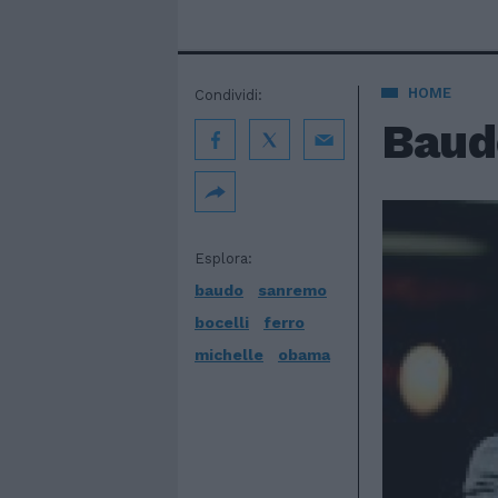
HOME
Condividi:
Baud
Esplora:
baudo
sanremo
bocelli
ferro
michelle
obama