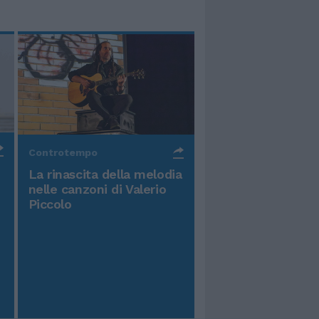
Controtempo
La rinascita della melodia
nelle canzoni di Valerio
Piccolo