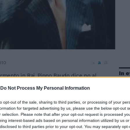
a
a
010
a
In 
ermento in Rai. Pippo Baudo dice no al
l di Sanremo e alla grande festa per
-
Do Not Process My Personal Information
 60 anni della kermesse (16-20 febbraio).
ttore di ben 13 edizioni (la prima nel 1968,
 2008) e volto Rai per eccellenza, in viale
to opt-out of the sale, sharing to third parties, or processing of your per
sta ora cercando di recuperare la
formation for targeted advertising by us, please use the below opt-out s
r selection. Please note that after your opt-out request is processed y
 convincerlo a tornare sui suoi passi.
eing interest-based ads based on personal information utilized by us or
ato invitato a salire sul palco al fianco
disclosed to third parties prior to your opt-out. You may separately opt-
i nella serata finale, sia con Maurizio