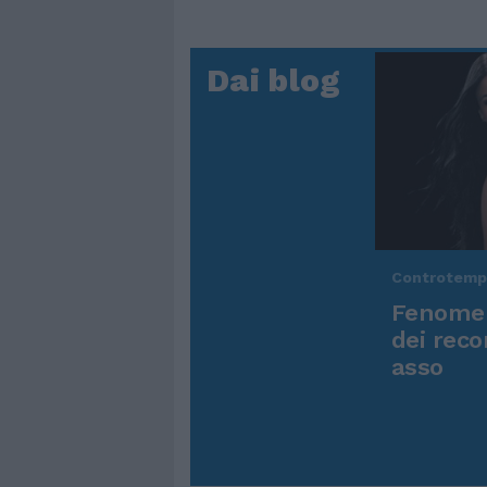
Dai blog
Controtem
Fenomen
dei reco
asso