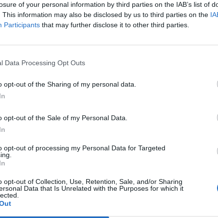
losure of your personal information by third parties on the IAB’s list of
a da solo. Ma ha detto no senza dare
. This information may also be disclosed by us to third parties on the
IA
 Ad influire su questa decisione forse la
Participants
that may further disclose it to other third parties.
 Costanzo che, secondo indiscrezioni,
Le
he mese su Raidue, in autunno potrebbe
da
oprio a Domenica In. Ieri è arrivata anche
Rudy Giuliani a Come States?
Le
l Data Processing Opt Outs
 della partecipazione di Andrea Bocelli.
Trump, Meloni e la strategia
he un colpaccio preparato dalla Clerici,
americana
o opt-out of the Sharing of my personal data.
non ci sarà Michelle Obama: «L'avrei voluta
In
ma non ce l'ho fatta», ha detto la Clerici
per gli utlimi forfait. Non ci sarà
o opt-out of the Sale of my Personal Data.
iano Ferro. Sì, invece per Elisa, Miguel
In
), probabili Biagio Antonacci e Renato
a Eros Ramazzotti e Claudio Baglioni.
to opt-out of processing my Personal Data for Targeted
ing.
In
o opt-out of Collection, Use, Retention, Sale, and/or Sharing
ersonal Data that Is Unrelated with the Purposes for which it
lected.
Out