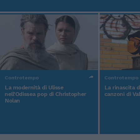
Controtempo
Controtempo
La modernità di Ulisse
La rinascita 
nell'Odissea pop di Christopher
canzoni di Va
Nolan