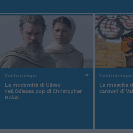
Controtempo
Controtempo
La modernità di Ulisse
La rinascita 
nell'Odissea pop di Christopher
canzoni di Va
Nolan