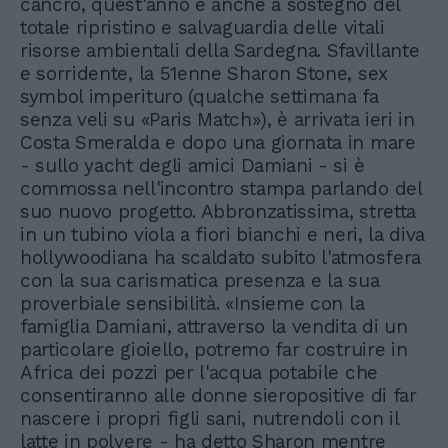
cancro, quest'anno è anche a sostegno del
totale ripristino e salvaguardia delle vitali
risorse ambientali della Sardegna. Sfavillante
e sorridente, la 51enne Sharon Stone, sex
symbol imperituro (qualche settimana fa
senza veli su «Paris Match»), è arrivata ieri in
Costa Smeralda e dopo una giornata in mare
- sullo yacht degli amici Damiani - si è
commossa nell'incontro stampa parlando del
suo nuovo progetto. Abbronzatissima, stretta
in un tubino viola a fiori bianchi e neri, la diva
hollywoodiana ha scaldato subito l'atmosfera
con la sua carismatica presenza e la sua
proverbiale sensibilità. «Insieme con la
famiglia Damiani, attraverso la vendita di un
particolare gioiello, potremo far costruire in
Africa dei pozzi per l'acqua potabile che
consentiranno alle donne sieropositive di far
nascere i propri figli sani, nutrendoli con il
latte in polvere - ha detto Sharon mentre