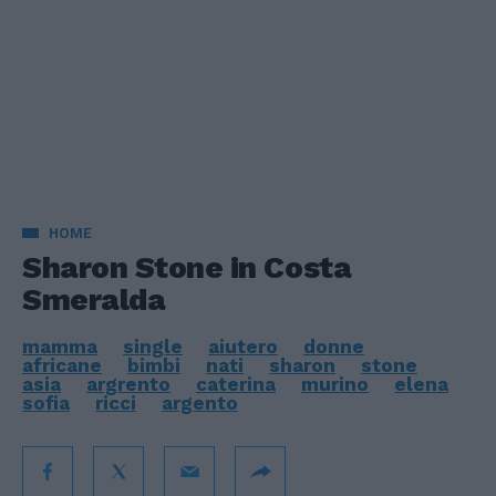
HOME
Sharon Stone in Costa
Smeralda
mamma
single
aiutero
donne
africane
bimbi
nati
sharon
stone
asia
argrento
caterina
murino
elena
sofia
ricci
argento