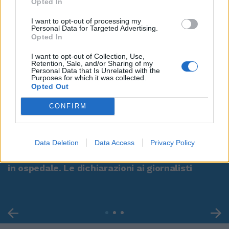
Opted In
I want to opt-out of processing my
Personal Data for Targeted Advertising.
Opted In
I want to opt-out of Collection, Use,
Retention, Sale, and/or Sharing of my
Personal Data that Is Unrelated with the
Purposes for which it was collected.
Opted Out
CONFIRM
00:00
01:16
Data Deletion
Data Access
Privacy Policy
Leonardo Maria Del Vecchio dall'ex compagna
in ospedale. Le dichiarazioni ai giornalisti