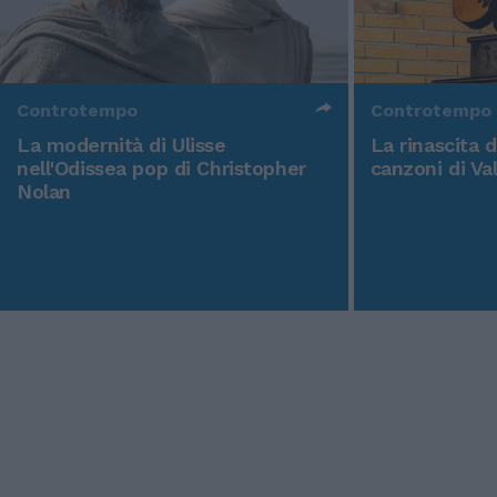
Controtempo
Controtempo
La modernità di Ulisse
La rinascita 
nell'Odissea pop di Christopher
canzoni di Va
Nolan