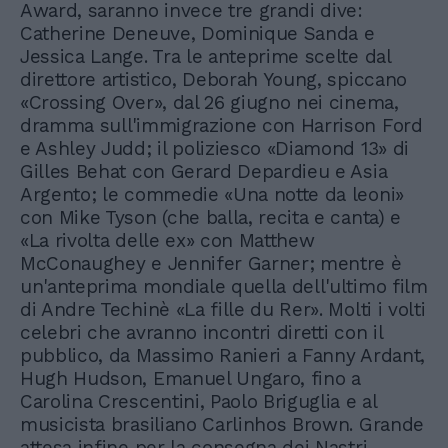
Award, saranno invece tre grandi dive:
Catherine Deneuve, Dominique Sanda e
Jessica Lange. Tra le anteprime scelte dal
direttore artistico, Deborah Young, spiccano
«Crossing Over», dal 26 giugno nei cinema,
dramma sull'immigrazione con Harrison Ford
e Ashley Judd; il poliziesco «Diamond 13» di
Gilles Behat con Gerard Depardieu e Asia
Argento; le commedie «Una notte da leoni»
con Mike Tyson (che balla, recita e canta) e
«La rivolta delle ex» con Matthew
McConaughey e Jennifer Garner; mentre è
un'anteprima mondiale quella dell'ultimo film
di Andre Techinè «La fille du Rer». Molti i volti
celebri che avranno incontri diretti con il
pubblico, da Massimo Ranieri a Fanny Ardant,
Hugh Hudson, Emanuel Ungaro, fino a
Carolina Crescentini, Paolo Briguglia e al
musicista brasiliano Carlinhos Brown. Grande
attesa infine per la consegna dei Nastri