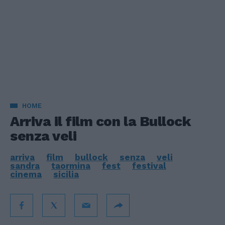
HOME
Arriva il film con la Bullock
senza veli
arriva
film
bullock
senza
veli
sandra
taormina
fest
festival
cinema
sicilia