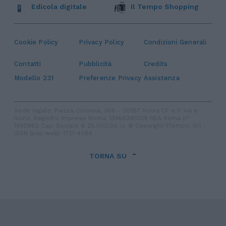
Edicola digitale
Il Tempo Shopping
Cookie Policy
Privacy Policy
Condizioni Generali
Contatti
Pubblicità
Credits
Modello 231
Preferenze Privacy
Assistenza
Sede legale: Piazza Colonna, 366 - 00187 Roma CF e P. Iva e
Iscriz. Registro Imprese Roma: 13486391009 REA Roma n°
1450962 Cap. Sociale € 25.000,00 i.v. © Copyright IlTempo. Srl -
ISSN (sito web): 1721-4084
TORNA SU