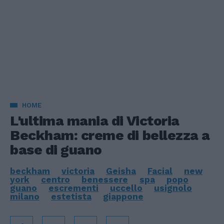
HOME
L'ultima mania di Victoria
Beckham: creme di bellezza a
base di guano
beckham
victoria
Geisha
Facial
new
york
centro
benessere
spa
popo
guano
escrementi
uccello
usignolo
milano
estetista
giappone