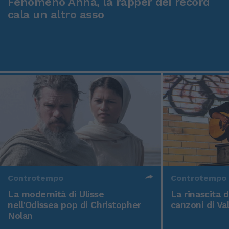
Fenomeno Anna, la rapper dei record
cala un altro asso
Controtempo
Controtempo
La modernità di Ulisse
La rinascita 
nell'Odissea pop di Christopher
canzoni di Va
Nolan