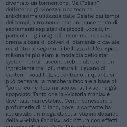
diventato un tormentone. Ma l'”elisir”
dell'eterna giovinezza, una tecnica
antichissima utilizzata dalle Geishe dai tempi
dei tempi, altro non è che un concentrato di
escrementi espletati da piccoli uccelli, in
particolare gli usignoli. Insomma, nessuna
crema a base di polveri di diamante o caviale
ma dietro al segreto di bellezza dell'ex Spice
milionaria più glam e modaiola dello star
system non si nasconderebbe altro che un
ingrediente tra i più naturali: il guano di
canterini volatili. E, al contrario di quanto si
può pensare, la maschera facciale a base di
“popò” con effetti miracolosi sul viso, ha già
spopolato. Tanto che la «Victoria mania» è
diventata inarrestabile. Centri benessere e
profumerie di Milano, dove la cantante ha
acquistato un mega attico, si stanno dotando
della «Geisha Facials», addirittura con effetti
curativi sull'acne. Dalle Spa milanesi in