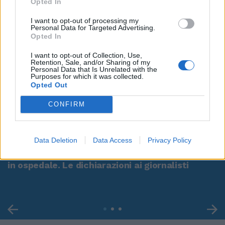
Opted In
I want to opt-out of processing my
Personal Data for Targeted Advertising.
Opted In
I want to opt-out of Collection, Use,
Retention, Sale, and/or Sharing of my
Personal Data that Is Unrelated with the
Purposes for which it was collected.
Opted Out
CONFIRM
00:00
01:16
Data Deletion
Data Access
Privacy Policy
Leonardo Maria Del Vecchio dall'ex compagna
in ospedale. Le dichiarazioni ai giornalisti