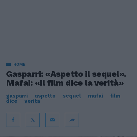
HOME
Gasparri: «Aspetto il sequel».
Mafai: «Il film dice la verità»
gasparri
aspetto
sequel
mafai
film
dice
verita