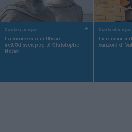
Controtempo
Controtempo
La modernità di Ulisse
La rinascita 
nell'Odissea pop di Christopher
canzoni di Va
Nolan