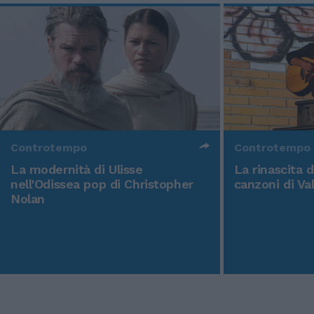
Controtempo
Controtempo
La modernità di Ulisse
La rinascita 
nell'Odissea pop di Christopher
canzoni di Va
Nolan