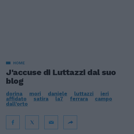
HOME
J'accuse di Luttazzi dal suo
blog
dorina
mori
daniele
luttazzi
ieri
affidato
satira
la7
ferrara
campo
dall'orto