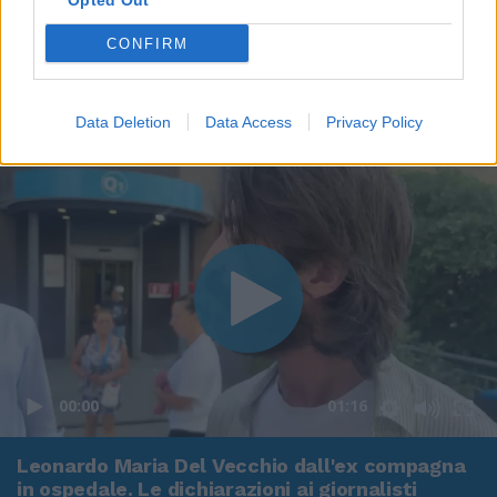
Opted Out
CONFIRM
Data Deletion
Data Access
Privacy Policy
00:00
01:16
Leonardo Maria Del Vecchio dall'ex compagna
in ospedale. Le dichiarazioni ai giornalisti