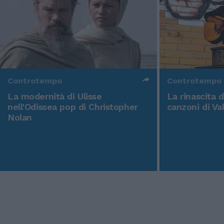
Controtempo
Controtempo
La modernità di Ulisse
La rinascita 
nell'Odissea pop di Christopher
canzoni di Va
Nolan