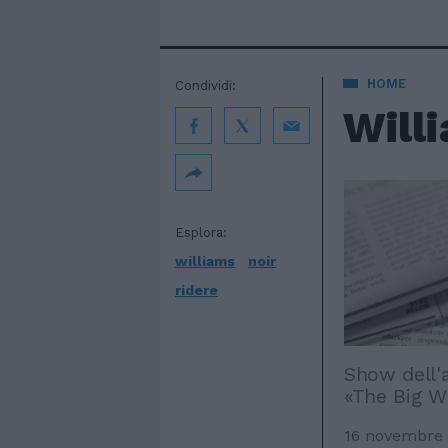
HOME
Condividi:
Willi
Esplora:
williams
noir
ridere
Show dell'
«The Big W
16 novembre