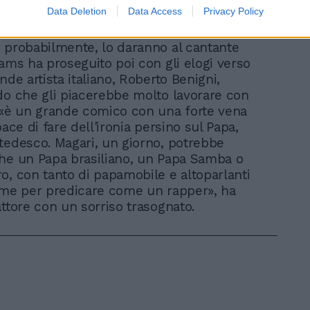
Data Deletion
Data Access
Privacy Policy
logiato Dario Fo, ricordando che è stato
 «vedere un comico prendere un Nobel.
 probabilmente, lo daranno al cantante
iams ha proseguito poi con gli elogi verso
nde artista italiano, Roberto Benigni,
do che gli piacerebbe molto lavorare con
 «è un grande comico con una forte vena
pace di fare dell'ironia persino sul Papa,
tedesco. Magari, un giorno, potrebbe
he un Papa brasiliano, un Papa Samba o
o, con tanto di papamobile e altoparlanti
ume per predicare come un rapper», ha
attore con un sorriso trasognato.