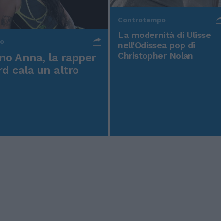
Controtempo
La modernità di Ulisse
po
nell'Odissea pop di
Christopher Nolan
o Anna, la rapper
rd cala un altro