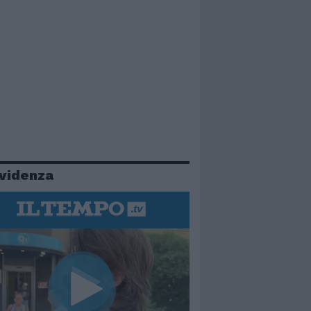
evidenza