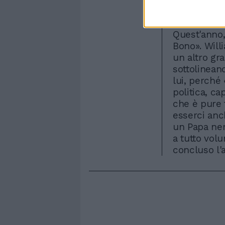
ha infine e
memorabile
Quest'anno,
Bono». Will
un altro gra
sottolinean
lui, perché
politica, ca
che è pure 
esserci anc
un Papa ner
a tutto vol
concluso l'