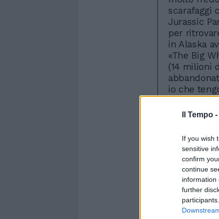
scarafaggi 
Jurassic Pa
per ritrova
in Alaska a
«The Big Wh
(14 milioni 
abbandonato
io che teng
Francisco - 
commedie m
Il Tempo 
al meglio lo
per interpr
If you wish 
d'animo del
sensitive in
questa comm
confirm you
è un buono 
continue se
capisco, pur
information 
sposata! Sen
further disc
participants
biciclette,
Downstream 
Invece, dev