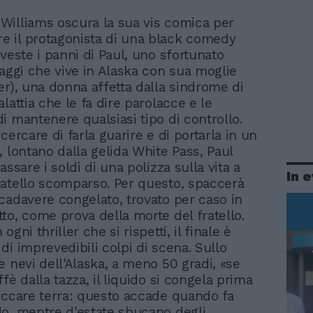
, Williams oscura la sua vis comica per
re il protagonista di una black comedy
veste i panni di Paul, uno sfortunato
iaggi che vive in Alaska con sua moglie
er), una donna affetta dalla sindrome di
lattia che le fa dire parolacce e le
i mantenere qualsiasi tipo di controllo.
cercare di farla guarire e di portarla in un
, lontano dalla gelida White Pass, Paul
assare i soldi di una polizza sulla vita a
In 
atello scomparso. Per questo, spaccerà
cadavere congelato, trovato per caso in
to, come prova della morte del fratello.
ogni thriller che si rispetti, il finale è
di imprevedibili colpi di scena. Sullo
e nevi dell'Alaska, a meno 50 gradi, «se
fè dalla tazza, il liquido si congela prima
occare terra: questo accade quando fa
o, mentre d'estate sbucano degli