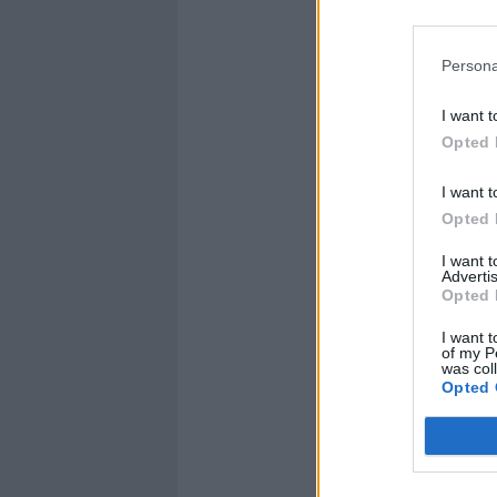
l'attore, no
politica, p
Usa la gent
Persona
comici è fac
quello che 
I want t
rieleggono,
Opted 
non vanno b
magari per
I want t
forse è sta
Opted 
fatta una g
I want 
armi di dis
Advertis
stata fatta p
Opted 
costo del pe
I want t
States, co
of my P
mega automo
was col
Opted 
che consum
spettacoli 
guerra: son
Iraq due, p
e poi non v