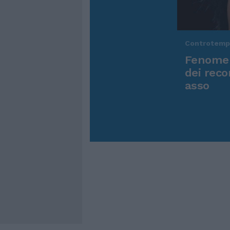
Controtem
Fenomen
dei reco
asso