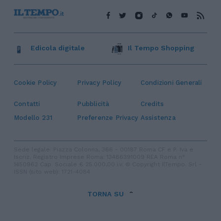
Edicola digitale
Il Tempo Shopping
Cookie Policy
Privacy Policy
Condizioni Generali
Contatti
Pubblicità
Credits
Modello 231
Preferenze Privacy
Assistenza
Sede legale: Piazza Colonna, 366 - 00187 Roma CF e P. Iva e
Iscriz. Registro Imprese Roma: 13486391009 REA Roma n°
1450962 Cap. Sociale € 25.000,00 i.v. © Copyright IlTempo. Srl -
ISSN (sito web): 1721-4084
TORNA SU