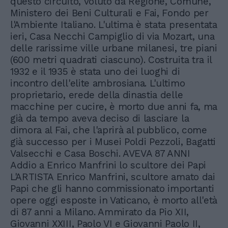
questo circuito, voluto da Regione, Comune,
Ministero dei Beni Culturali e Fai, Fondo per
l'Ambiente Italiano. L'ultima è stata presentata
ieri, Casa Necchi Campiglio di via Mozart, una
delle rarissime ville urbane milanesi, tre piani
(600 metri quadrati ciascuno). Costruita tra il
1932 e il 1935 è stata uno dei luoghi di
incontro dell'elite ambrosiana. L'ultimo
proprietario, erede della dinastia delle
macchine per cucire, è morto due anni fa, ma
già da tempo aveva deciso di lasciare la
dimora al Fai, che l'aprirà al pubblico, come
già successo per i Musei Poldi Pezzoli, Bagatti
Valsecchi e Casa Boschi. AVEVA 87 ANNI
Addio a Enrico Manfrini lo scultore dei Papi
L'ARTISTA Enrico Manfrini, scultore amato dai
Papi che gli hanno commissionato importanti
opere oggi esposte in Vaticano, è morto all'età
di 87 anni a Milano. Ammirato da Pio XII,
Giovanni XXIII, Paolo VI e Giovanni Paolo II,