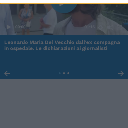
00:00
01:16
Leonardo Maria Del Vecchio dall'ex compagna
in ospedale. Le dichiarazioni ai giornalisti