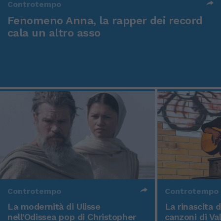
Controtempo
Fenomeno Anna, la rapper dei record
cala un altro asso
Controtempo
Controtempo
La modernità di Ulisse
La rinascita 
nell'Odissea pop di Christopher
canzoni di Va