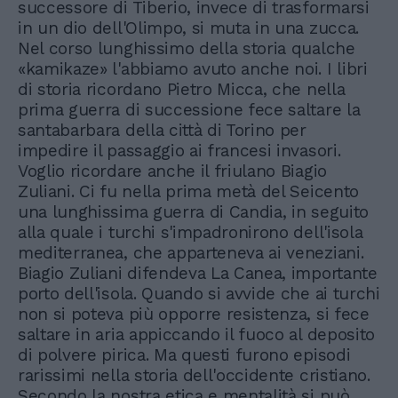
successore di Tiberio, invece di trasformarsi
in un dio dell'Olimpo, si muta in una zucca.
Nel corso lunghissimo della storia qualche
«kamikaze» l'abbiamo avuto anche noi. I libri
di storia ricordano Pietro Micca, che nella
prima guerra di successione fece saltare la
santabarbara della città di Torino per
impedire il passaggio ai francesi invasori.
Voglio ricordare anche il friulano Biagio
Zuliani. Ci fu nella prima metà del Seicento
una lunghissima guerra di Candia, in seguito
alla quale i turchi s'impadronirono dell'isola
mediterranea, che apparteneva ai veneziani.
Biagio Zuliani difendeva La Canea, importante
porto dell'isola. Quando si avvide che ai turchi
non si poteva più opporre resistenza, si fece
saltare in aria appiccando il fuoco al deposito
di polvere pirica. Ma questi furono episodi
rarissimi nella storia dell'occidente cristiano.
Secondo la nostra etica e mentalità si può