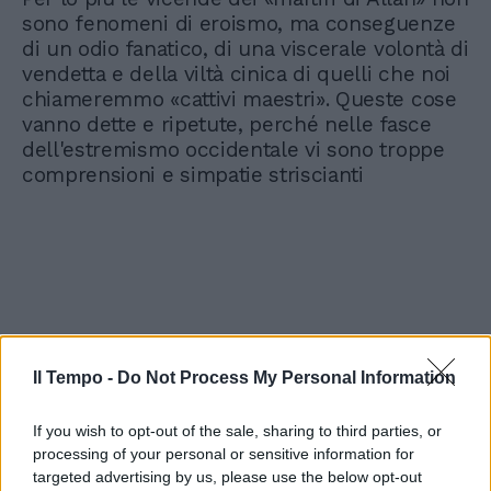
sono fenomeni di eroismo, ma conseguenze
di un odio fanatico, di una viscerale volontà di
vendetta e della viltà cinica di quelli che noi
chiameremmo «cattivi maestri». Queste cose
vanno dette e ripetute, perché nelle fasce
dell'estremismo occidentale vi sono troppe
comprensioni e simpatie striscianti
Il Tempo -
Do Not Process My Personal Information
If you wish to opt-out of the sale, sharing to third parties, or
processing of your personal or sensitive information for
targeted advertising by us, please use the below opt-out