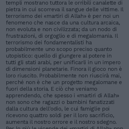
templi mostrano tuttora le orribili canalette di
pietra in cui scorreva il sangue delle vittime. Il
terrorismo dei «martiri di Allah» è per noi un
fenomeno che nasce da una cultura arcaica,
non evoluta e non civilizzata; da un nodo di
frustrazioni, di orgoglio e di megalomania. Il
terrorismo dei fondamentalisti ha
probabilmente uno scopo preciso quanto
utopistico: quello di giungere al potere in
tutti gli stati arabi, per unificarli in un impero
di dimensioni planetarie. Finora il gioco non è
loro riuscito. Probabilmente non riuscirà mai,
perché non è che un progetto megalomane e
fuori della storia. E ciò che veniamo
apprendendo, che spesso i «martiri di Allah»
non sono che ragazzi o bambini fanatizzati
dalla cultura dell'odio, le cui famiglie poi
ricevono quattro soldi per il loro sacrificio,
aumenta il nostro orrore e il nostro sdegno.
Per lo più le vicende dei «martiri di Allah» non